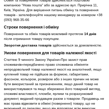
Обмін та повернення товарів здійснюється поштовою
компанією "Нова пошта" або за адресою вул. Прирічна 11,
Київ, Україна. Для вирішення питань обміну та повернення
товарів - зателефонуйте нашому менеджеру за номером +38
(093) 968-35-66
Строки повернення і обміну
Повернення та обмін товарів можливий протягом
14 днів
після отримання товару покупцем.
Зворотня доставка товарів
здійснюється за домовленістю.
Умови повернення для товарів належної якості
Статтею 9 чинного Закону України«Про захист прав
споживачів»передбачено право споживача обміняти
непродовольчий товар належної якості на аналогічний, якщо
куплений товар не підійшов за формою, габаритами,
фасоном, кольором, розміром або з інших причин не може
бути використаний за призначенням, якщо даний товар не
використовувався та якщо збережено його товарний вигляд,
споживчі властивості, пломби, ярлики та розрахунковий
документ, виданий продавцем разом з товаром. Продавець не
має права відмовити в обміні (поверненні) товару, що не
включений до переліку, якщо він відповідає всім вимогам,