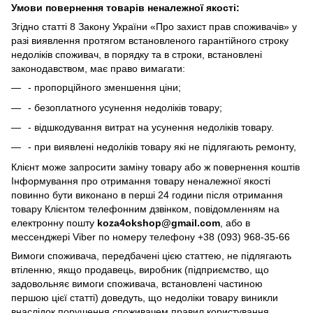
Умови повернення товарів неналежної якості:
Згідно статті 8 Закону України «Про захист прав споживачів» у
разі виявлення протягом встановленого гарантійного строку
недоліків споживач, в порядку та в строки, встановлені
законодавством, має право вимагати:
- пропорційного зменшення ціни;
- безоплатного усунення недоліків товару;
- відшкодування витрат на усунення недоліків товару.
- при виявлені недоліків товару які не підлягають ремонту,
Клієнт може запросити заміну товару або ж повернення коштів
Інформування про отримання товару неналежної якості
повинно бути виконано в перші 24 години після отримання
товару Клієнтом телефонним дзвінком, повідомленням на
електронну пошту
koza4okshop@gmail.com
, або в
мессенджері Viber по номеру телефону +38 (093) 968-35-66
Вимоги споживача, передбачені цією статтею, не підлягають
втіленню, якщо продавець, виробник (підприємство, що
задовольняє вимоги споживача, встановлені частиною
першою цієї статті) доведуть, що недоліки товару виникли
внаслідок порушення споживачем правил користування