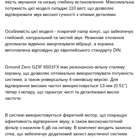
якість звучання та низьку глибину встановлення. Максимальна
потужність цієї моделі складає 110 ватт, що дозволяє
відтворювати звук високої гучності з чіткими деталями.
Особливість цієї моделі - покритий папір конус, що забезпечує
глибокий, натуральний та чистий звук. Резинове оточення
допомагає відмінно амортизувати вібрації, а корзина
виготовлена відповідно до європейського стандарту DIN.
Ground Zero GZIF 6501FX має резонансно-вільну сталеву
корзину, що дозволяє оптимально використовувати потужність
системи, а також універсальну 4-омнівську версію. Для
відтворення високих частот використовується 13-мм (0.51")
твітер з мілару, що гарантує чисті та деталізовані високі
частоти.
В системі використовується феритний мотор, що покращує
ефективність відтворення звуку, а також високочастотний
фільтр з нахилом 6 дБ на октаву. В комплект входить захисна
сітка, що забезпечує додатковий захист акустичної системи.