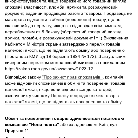
використовувався та якщо збережено його товарний вигляд,
споживчі властивості, пломби, ярлики та розрахунковий
документ, виданий продавцем разом з товаром. Продавець не
має права відмовити в обміні (поверненні) товару, що не
включений до переліку, якщо він відповідає всім вимогам,
передбаченим ст. 9 Закону (збережений товарний вигляд,
ярлики, пломби, є розрахунковий документ і т.і.) Виключення
Кабінетом Міністрів України затверджено перелік товарів
належної якості, що не підлягають обміну або поверненню
(Постанова КМУ від 19 березня 1994 № 172). З актуальним
вичерпним переліком можна ознайомитися за посиланням
https://zakon.rada.gov.ua/laws/show/1023-12
Відповідно закону
"Про захист прав споживачів»
, компанія
може відмовити споживачеві в обміні та поверненні товарів
належної якості, якщо вони відносяться до категорій,
зазначених у чинному
Переліку непродовольчих товарів
належної якості, що не підлягають поверненню та обміну
.
Обмін та повернення товарів здійснюється поштовою
компанією
"Нова пошта"
або за адресою м. Київ, вул.
Прирічна 11.