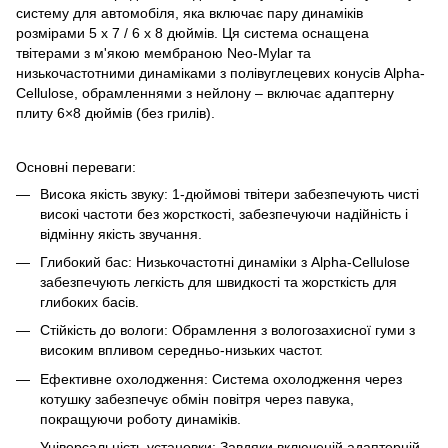
систему для автомобіля, яка включає пару динаміків
розмірами 5 x 7 / 6 x 8 дюймів. Ця система оснащена
твітерами з м'якою мембраною Neo-Mylar та
низькочастотними динаміками з полівуглецевих конусів Alpha-
Cellulose, обрамленнями з нейлону – включає адаптерну
плиту 6×8 дюймів (без грилів).
Основні переваги:
Висока якість звуку: 1-дюймові твітери забезпечують чисті
високі частоти без жорсткості, забезпечуючи надійність і
відмінну якість звучання.
Глибокий бас: Низькочастотні динаміки з Alpha-Cellulose
забезпечують легкість для швидкості та жорсткість для
глибоких басів.
Стійкість до вологи: Обрамлення з вологозахисної гуми з
високим впливом середньо-низьких частот.
Ефективне охолодження: Система охолодження через
котушку забезпечує обмін повітря через павука,
покращуючи роботу динаміків.
Універсальність установки: Завдяки включеній адаптерній