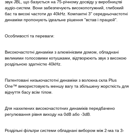
звук JBL, що базується на 75-річному досвіду у виробництві
аудіо-систем. Вони забезпечують високопотужний, глибокий
бас та високі частоти до 40kHz. Компактні 3" середньочастотні
динаміки пропонують ідеальне рішення "встав і працюй".
Особливості та переваги:
Високочастотні динаміки з алюмінієвим домом, обладнані
великими голосовими котушками, відтворюють звук з високою
роздільною здатністю 40kHz.
Патентовані низькочастотні динаміки з волокна скла Plus
One™ використовують меншу вагу та збільшену жорсткість для
відчуття басу всім тілом.
Для нахилених високочастотних динаміків передбачено
регулювання рівня виходу на 0dB або -3dB.
Роздільні фільтри системи обладнані вибором між 2-ма та 3-