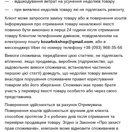
- відшкодування витрат на усунення недоліків товару.
- при виявлені недоліків товару які не підлягають ремонту,
Клієнт може запросити заміну товару або ж повернення коштів
Інформування про отримання товару неналежної якості
повинно бути виконано в перші 24 години після отримання
товару Клієнтом телефонним дзвінком, повідомленням на
електронну пошту
koza4okshop@gmail.com
, або в
мессенджері Viber по номеру телефону +38 (093) 968-35-66
Вимоги споживача, передбачені цією статтею, не підлягають
втіленню, якщо продавець, виробник (підприємство, що
задовольняє вимоги споживача, встановлені частиною
першою цієї статті) доведуть, що недоліки товару виникли
внаслідок порушення споживачем правил користування
товаром або його зберігання. Споживач має право брати
участь у перевірці якості товару особисто або через свого
представника.
Повернення здійснюється за рахунок Отримувача.
Повернення коштів здійснюється зручним для клієнта
способом протягом 3-х робочих днів після отримання та
перевірки продавцем товару. Згідно із Законом «Про захист
прав споживачів», компанія може відмовити споживачеві в