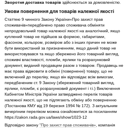
Зворотня доставка товарів
здійснюється за домовленістю.
Умови повернення для товарів належної якості
Статтею 9 чинного Закону України«Про захист прав
споживачів»передбачено право споживача обміняти
непродовольчий товар належної якості на аналогічний, якщо
куплений товар не підійшов за формою, габаритами,
фасоном, кольором, розміром або з інших причин не може
бути використаний за призначенням, якщо даний товар не
використовувався та якщо збережено його товарний вигляд,
споживчі властивості, пломби, ярлики та розрахунковий
документ, виданий продавцем разом з товаром. Продавець не
має права відмовити в обміні (поверненні) товару, що не
включений до переліку, якщо він відповідає всім вимогам,
передбаченим ст. 9 Закону (збережений товарний вигляд,
ярлики, пломби, є розрахунковий документ і т.і.) Виключення
Кабінетом Міністрів України затверджено перелік товарів
належної якості, що не підлягають обміну або поверненню
(Постанова КМУ від 19 березня 1994 № 172). З актуальним
вичерпним переліком можна ознайомитися за посиланням
https://zakon.rada.gov.ua/laws/show/1023-12
Відповідно закону
"Про захист прав споживачів»
, компанія