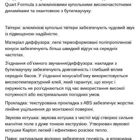
Quart Formula з алюмінієвими купольними високочастотними
динаміками та окантовкою з бутилкаучуку.
Твітери: алюмінієві купольні твітери забезпечують чудовий звук
із підвищеною надійністю.
Матеріал диффузора: легкі термоформовані поліпропіленові
конуси забезпечують більш швидкий відгук на середніх
частотах.
З’єднання об’ємного звучання/диффузора: накладки з
бутилкаучуку забезпечують довговічність і глибший вплив
середніх басов. У з’єднанні конуса/об’єму використовується
високотемпературний клей, який гарантує, що конус і
окружність не роз’єднаються під час використання високої
потужності або екстремальних погодних умов.
Прокладка: текстурована прокладка з ABS забезпечує жорстке
лінійне ущільнення до монтажної поверхні.
Звукова котушка: звукова котушка з чистої міді створює сильне
магнітне поле з дуже тонкою екструзією. Утворювач звукової
котушки Kapton легкий і ефективно розсіює тепло.
Павук: натуральне волокно забезпечує гнучкість, а епоксидна