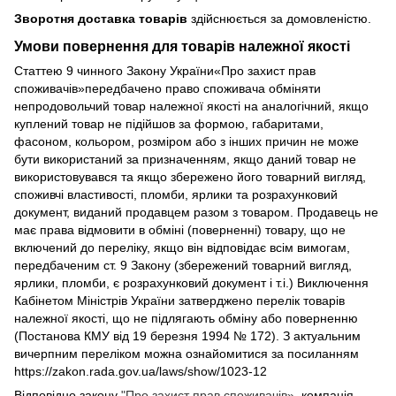
Зворотня доставка товарів
здійснюється за домовленістю.
Умови повернення для товарів належної якості
Статтею 9 чинного Закону України«Про захист прав
споживачів»передбачено право споживача обміняти
непродовольчий товар належної якості на аналогічний, якщо
куплений товар не підійшов за формою, габаритами,
фасоном, кольором, розміром або з інших причин не може
бути використаний за призначенням, якщо даний товар не
використовувався та якщо збережено його товарний вигляд,
споживчі властивості, пломби, ярлики та розрахунковий
документ, виданий продавцем разом з товаром. Продавець не
має права відмовити в обміні (поверненні) товару, що не
включений до переліку, якщо він відповідає всім вимогам,
передбаченим ст. 9 Закону (збережений товарний вигляд,
ярлики, пломби, є розрахунковий документ і т.і.) Виключення
Кабінетом Міністрів України затверджено перелік товарів
належної якості, що не підлягають обміну або поверненню
(Постанова КМУ від 19 березня 1994 № 172). З актуальним
вичерпним переліком можна ознайомитися за посиланням
https://zakon.rada.gov.ua/laws/show/1023-12
Відповідно закону
"Про захист прав споживачів»
, компанія