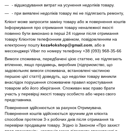
- відшкодування витрат на усунення недоліків товару.
- при виявлені недоліків товару які не підлягають ремонту,
Клієнт може запросити заміну товару або ж повернення коштів
Інформування про отримання товару неналежної якості
повинно бути виконано в перші 24 години після отримання
товару Клієнтом телефонним дзвінком, повідомленням на
електронну пошту
koza4okshop@gmail.com
, або в
мессенджері Viber по номеру телефону +38 (093) 968-35-66
Вимоги споживача, передбачені цією статтею, не підлягають
втіленню, якщо продавець, виробник (підприємство, що
задовольняє вимоги споживача, встановлені частиною
першою цієї статті) доведуть, що недоліки товару виникли
внаслідок порушення споживачем правил користування
товаром або його зберігання. Споживач має право брати
участь у перевірці якості товару особисто або через свого
представника.
Повернення здійснюється за рахунок Отримувача.
Повернення коштів здійснюється зручним для клієнта
способом протягом 3-х робочих днів після отримання та
перевірки продавцем товару. Згідно із Законом «Про захист
прав споживачів», компанія може відмовити споживачеві в