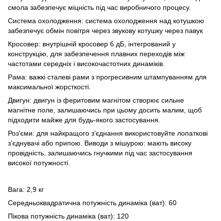
смола забезпечує міцність під час виробничого процесу.
Система охолодження: система охолодження над котушкою
забезпечує обмін повітря через звукову котушку через павук
Кросовер: внутрішній кросовер 6 дБ, інтегрований у
конструкцію, для забезпечення плавних переходів між
частотами середніх і високочастотних динаміків.
Рама: важкі сталеві рами з прогресивним штампуванням для
максимальної жорсткості.
Двигун: двигун із феритовим магнітом створює сильне
магнітне поле, залишаючись при цьому досить малим, щоб
підходити майже для будь-якого застосування.
Роз'єми: для найкращого з’єднання використовуйте лопаткові
з’єднувачі або припою. Виводи з мішурою: мають високу
провідність, залишаючись гнучкими під час застосування
високої потужності.
Вага: 2,9 кг
Середньоквадратична потужність динаміка (ват): 60
Пікова потужність динаміка (ват): 120