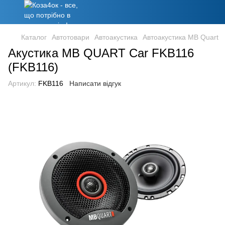
Каталог
Автотовари
Автоакустика
Автоакустика MB Quart
Акустика MB QUART Car FKB116
(FKB116)
Артикул:
FKB116
Написати відгук