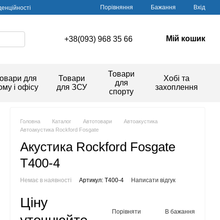
Порівняння
Бажання
Вхід
денційності
Мій кошик
+38(093) 968 35 66
Товари
овари для
Товари
Хобі та
для
ому і офісу
для ЗСУ
захоплення
спорту
Головна
Каталог
Автотовари
Автоакустика
Автоакустика Rockford Fosgate
Акустика Rockford Fosgate
T400-4
Немає в наявності
Артикул: T400-4
Написати відгук
Ціну
Порівняти
В бажання