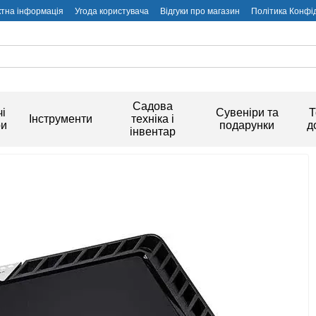
ктна інформація
Угода користувача
Відгуки про магазин
Політика Конфі
Садова
і
Сувеніри та
Т
Інструменти
техніка і
ри
подарунки
д
інвентар