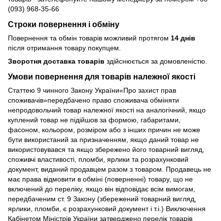
(093) 968-35-66
Строки повернення і обміну
Повернення та обмін товарів можливий протягом
14 днів
після отримання товару покупцем.
Зворотня доставка товарів
здійснюється за домовленістю.
Умови повернення для товарів належної якості
Статтею 9 чинного Закону України«Про захист прав
споживачів»передбачено право споживача обміняти
непродовольчий товар належної якості на аналогічний, якщо
куплений товар не підійшов за формою, габаритами,
фасоном, кольором, розміром або з інших причин не може
бути використаний за призначенням, якщо даний товар не
використовувався та якщо збережено його товарний вигляд,
споживчі властивості, пломби, ярлики та розрахунковий
документ, виданий продавцем разом з товаром. Продавець не
має права відмовити в обміні (поверненні) товару, що не
включений до переліку, якщо він відповідає всім вимогам,
передбаченим ст. 9 Закону (збережений товарний вигляд,
ярлики, пломби, є розрахунковий документ і т.і.) Виключення
Кабінетом Міністрів України затверджено перелік товарів