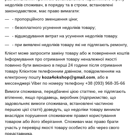
недоліків споживач, в порядку та в строки, встановлені
законодавством, має право вимагати:
- пропорційного зменшення ціни;
- безоплатного усунення недоліків товару;
- відшкодування витрат на усунення недоліків товару.
- при виявлені недоліків товару які не підлягають ремонту,
Клієнт може запросити заміну товару або ж повернення коштів
Інформування про отримання товару неналежної якості
повинно бути виконано в перші 24 години після отримання
товару Клієнтом телефонним дзвінком, повідомленням на
електронну пошту
koza4okshop@gmail.com
, або в
мессенджері Viber по номеру телефону +38 (093) 968-35-66
Вимоги споживача, передбачені цією статтею, не підлягають
втіленню, якщо продавець, виробник (підприємство, що
задовольняє вимоги споживача, встановлені частиною
першою цієї статті) доведуть, що недоліки товару виникли
внаслідок порушення споживачем правил користування
товаром або його зберігання. Споживач має право брати
участь у перевірці якості товару особисто або через свого
представника.