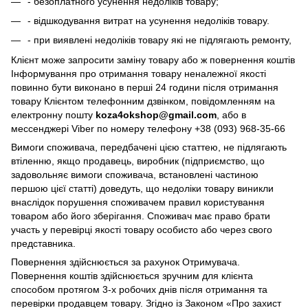
- безоплатного усунення недоліків товару;
- відшкодування витрат на усунення недоліків товару.
- при виявлені недоліків товару які не підлягають ремонту,
Клієнт може запросити заміну товару або ж повернення коштів
Інформування про отримання товару неналежної якості
повинно бути виконано в перші 24 години після отримання
товару Клієнтом телефонним дзвінком, повідомленням на
електронну пошту
koza4okshop@gmail.com
, або в
мессенджері Viber по номеру телефону +38 (093) 968-35-66
Вимоги споживача, передбачені цією статтею, не підлягають
втіленню, якщо продавець, виробник (підприємство, що
задовольняє вимоги споживача, встановлені частиною
першою цієї статті) доведуть, що недоліки товару виникли
внаслідок порушення споживачем правил користування
товаром або його зберігання. Споживач має право брати
участь у перевірці якості товару особисто або через свого
представника.
Повернення здійснюється за рахунок Отримувача.
Повернення коштів здійснюється зручним для клієнта
способом протягом 3-х робочих днів після отримання та
перевірки продавцем товару. Згідно із Законом «Про захист