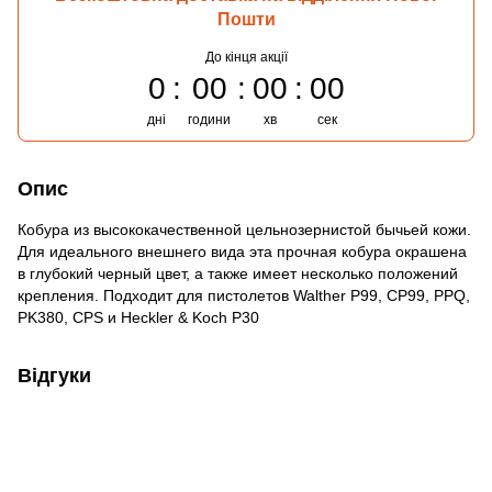
Пошти
До кінця акції
0
00
00
00
дні
години
хв
сек
Опис
Кобура из высококачественной цельнозернистой бычьей кожи.
Для идеального внешнего вида эта прочная кобура окрашена
в глубокий черный цвет, а также имеет несколько положений
крепления. Подходит для пистолетов Walther P99, CP99, PPQ,
PK380, CPS и Heckler & Koch P30
Відгуки