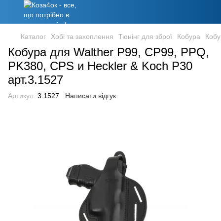
Каталог
Хобі та захоплення
Тюнінг для зброї
Кобура
Кобу
Кобура для Walther P99, CP99, PPQ,
PK380, CPS и Heckler & Koch P30
арт.3.1527
Артикул:
3.1527
Написати відгук