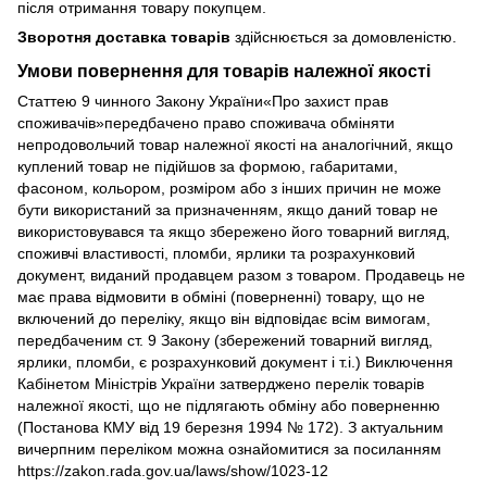
після отримання товару покупцем.
Зворотня доставка товарів
здійснюється за домовленістю.
Умови повернення для товарів належної якості
Статтею 9 чинного Закону України«Про захист прав
споживачів»передбачено право споживача обміняти
непродовольчий товар належної якості на аналогічний, якщо
куплений товар не підійшов за формою, габаритами,
фасоном, кольором, розміром або з інших причин не може
бути використаний за призначенням, якщо даний товар не
використовувався та якщо збережено його товарний вигляд,
споживчі властивості, пломби, ярлики та розрахунковий
документ, виданий продавцем разом з товаром. Продавець не
має права відмовити в обміні (поверненні) товару, що не
включений до переліку, якщо він відповідає всім вимогам,
передбаченим ст. 9 Закону (збережений товарний вигляд,
ярлики, пломби, є розрахунковий документ і т.і.) Виключення
Кабінетом Міністрів України затверджено перелік товарів
належної якості, що не підлягають обміну або поверненню
(Постанова КМУ від 19 березня 1994 № 172). З актуальним
вичерпним переліком можна ознайомитися за посиланням
https://zakon.rada.gov.ua/laws/show/1023-12