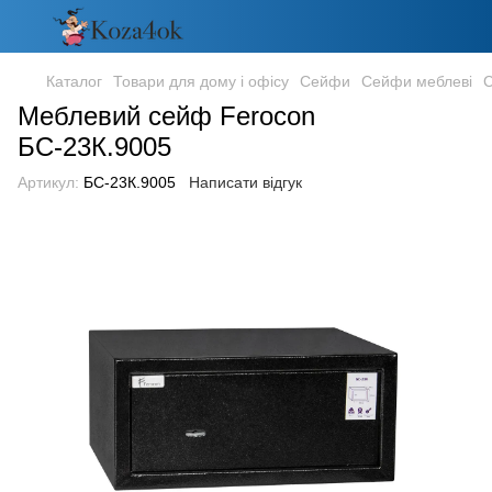
Каталог
Товари для дому і офісу
Сейфи
Сейфи меблеві
С
Меблевий сейф Ferocon
БС-23К.9005
Артикул:
БС-23К.9005
Написати відгук