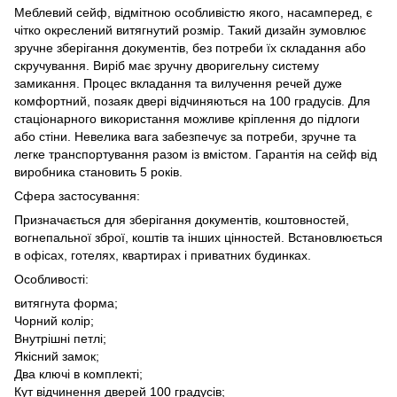
Меблевий сейф, відмітною особливістю якого, насамперед, є
чітко окреслений витягнутий розмір. Такий дизайн зумовлює
зручне зберігання документів, без потреби їх складання або
скручування. Виріб має зручну дворигельну систему
замикання. Процес вкладання та вилучення речей дуже
комфортний, позаяк двері відчиняються на 100 градусів. Для
стаціонарного використання можливе кріплення до підлоги
або стіни. Невелика вага забезпечує за потреби, зручне та
легке транспортування разом із вмістом. Гарантія на сейф від
виробника становить 5 років.
Сфера застосування:
Призначається для зберігання документів, коштовностей,
вогнепальної зброї, коштів та інших цінностей. Встановлюється
в офісах, готелях, квартирах і приватних будинках.
Особливості:
витягнута форма;
Чорний колір;
Внутрішні петлі;
Якісний замок;
Два ключі в комплекті;
Кут відчинення дверей 100 градусів;