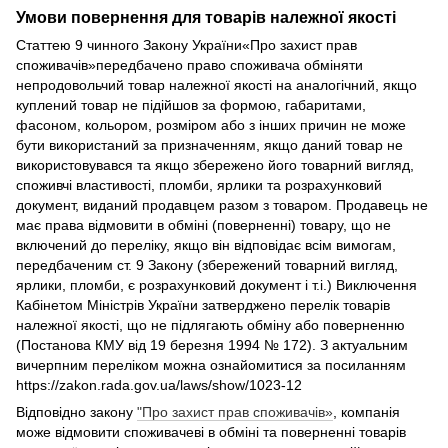
Умови повернення для товарів належної якості
Статтею 9 чинного Закону України«Про захист прав
споживачів»передбачено право споживача обміняти
непродовольчий товар належної якості на аналогічний, якщо
куплений товар не підійшов за формою, габаритами,
фасоном, кольором, розміром або з інших причин не може
бути використаний за призначенням, якщо даний товар не
використовувався та якщо збережено його товарний вигляд,
споживчі властивості, пломби, ярлики та розрахунковий
документ, виданий продавцем разом з товаром. Продавець не
має права відмовити в обміні (поверненні) товару, що не
включений до переліку, якщо він відповідає всім вимогам,
передбаченим ст. 9 Закону (збережений товарний вигляд,
ярлики, пломби, є розрахунковий документ і т.і.) Виключення
Кабінетом Міністрів України затверджено перелік товарів
належної якості, що не підлягають обміну або поверненню
(Постанова КМУ від 19 березня 1994 № 172). З актуальним
вичерпним переліком можна ознайомитися за посиланням
https://zakon.rada.gov.ua/laws/show/1023-12
Відповідно закону
"Про захист прав споживачів»
, компанія
може відмовити споживачеві в обміні та поверненні товарів