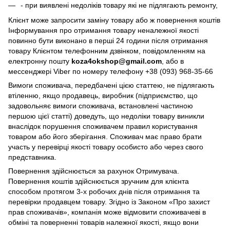
- при виявлені недоліків товару які не підлягають ремонту,
Клієнт може запросити заміну товару або ж повернення коштів
Інформування про отримання товару неналежної якості
повинно бути виконано в перші 24 години після отримання
товару Клієнтом телефонним дзвінком, повідомленням на
електронну пошту
koza4okshop@gmail.com
, або в
мессенджері Viber по номеру телефону +38 (093) 968-35-66
Вимоги споживача, передбачені цією статтею, не підлягають
втіленню, якщо продавець, виробник (підприємство, що
задовольняє вимоги споживача, встановлені частиною
першою цієї статті) доведуть, що недоліки товару виникли
внаслідок порушення споживачем правил користування
товаром або його зберігання. Споживач має право брати
участь у перевірці якості товару особисто або через свого
представника.
Повернення здійснюється за рахунок Отримувача.
Повернення коштів здійснюється зручним для клієнта
способом протягом 3-х робочих днів після отримання та
перевірки продавцем товару. Згідно із Законом «Про захист
прав споживачів», компанія може відмовити споживачеві в
обміні та поверненні товарів належної якості, якщо вони