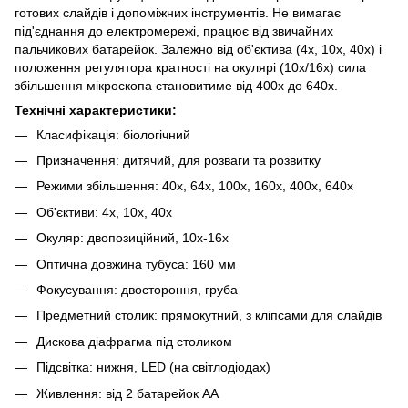
готових слайдів і допоміжних інструментів. Не вимагає
під'єднання до електромережі, працює від звичайних
пальчикових батарейок. Залежно від об'єктива (4x, 10x, 40x) і
положення регулятора кратності на окулярі (10x/16x) сила
збільшення мікроскопа становитиме від 400x до 640x.
Технічні характеристики:
Класифікація: біологічний
Призначення: дитячий, для розваги та розвитку
Режими збільшення: 40x, 64x, 100x, 160x, 400x, 640x
Об'єктиви: 4x, 10x, 40x
Окуляр: двопозиційний, 10x-16x
Оптична довжина тубуса: 160 мм
Фокусування: двостороння, груба
Предметний столик: прямокутний, з кліпсами для слайдів
Дискова діафрагма під столиком
Підсвітка: нижня, LED (на світлодіодах)
Живлення: від 2 батарейок АА