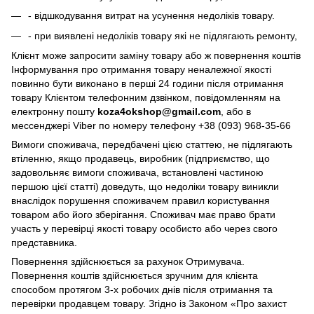
- відшкодування витрат на усунення недоліків товару.
- при виявлені недоліків товару які не підлягають ремонту,
Клієнт може запросити заміну товару або ж повернення коштів
Інформування про отримання товару неналежної якості
повинно бути виконано в перші 24 години після отримання
товару Клієнтом телефонним дзвінком, повідомленням на
електронну пошту
koza4okshop@gmail.com
, або в
мессенджері Viber по номеру телефону +38 (093) 968-35-66
Вимоги споживача, передбачені цією статтею, не підлягають
втіленню, якщо продавець, виробник (підприємство, що
задовольняє вимоги споживача, встановлені частиною
першою цієї статті) доведуть, що недоліки товару виникли
внаслідок порушення споживачем правил користування
товаром або його зберігання. Споживач має право брати
участь у перевірці якості товару особисто або через свого
представника.
Повернення здійснюється за рахунок Отримувача.
Повернення коштів здійснюється зручним для клієнта
способом протягом 3-х робочих днів після отримання та
перевірки продавцем товару. Згідно із Законом «Про захист