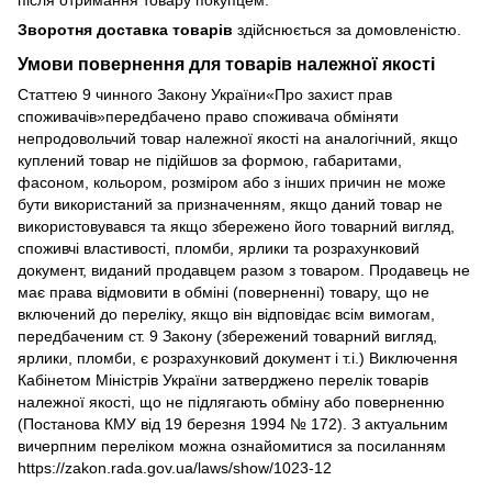
Зворотня доставка товарів
здійснюється за домовленістю.
Умови повернення для товарів належної якості
Статтею 9 чинного Закону України«Про захист прав
споживачів»передбачено право споживача обміняти
непродовольчий товар належної якості на аналогічний, якщо
куплений товар не підійшов за формою, габаритами,
фасоном, кольором, розміром або з інших причин не може
бути використаний за призначенням, якщо даний товар не
використовувався та якщо збережено його товарний вигляд,
споживчі властивості, пломби, ярлики та розрахунковий
документ, виданий продавцем разом з товаром. Продавець не
має права відмовити в обміні (поверненні) товару, що не
включений до переліку, якщо він відповідає всім вимогам,
передбаченим ст. 9 Закону (збережений товарний вигляд,
ярлики, пломби, є розрахунковий документ і т.і.) Виключення
Кабінетом Міністрів України затверджено перелік товарів
належної якості, що не підлягають обміну або поверненню
(Постанова КМУ від 19 березня 1994 № 172). З актуальним
вичерпним переліком можна ознайомитися за посиланням
https://zakon.rada.gov.ua/laws/show/1023-12