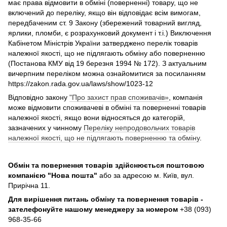
має права відмовити в обміні (поверненні) товару, що не
включений до переліку, якщо він відповідає всім вимогам,
передбаченим ст. 9 Закону (збережений товарний вигляд,
ярлики, пломби, є розрахунковий документ і т.і.) Виключення
Кабінетом Міністрів України затверджено перелік товарів
належної якості, що не підлягають обміну або поверненню
(Постанова КМУ від 19 березня 1994 № 172). З актуальним
вичерпним переліком можна ознайомитися за посиланням
https://zakon.rada.gov.ua/laws/show/1023-12
Відповідно закону
"Про захист прав споживачів»
, компанія
може відмовити споживачеві в обміні та поверненні товарів
належної якості, якщо вони відносяться до категорій,
зазначених у чинному
Переліку непродовольчих товарів
належної якості, що не підлягають поверненню та обміну
.
Обмін та повернення товарів здійснюється поштовою
компанією
"Нова пошта"
або за адресою м. Київ, вул.
Прирічна 11.
Для вирішення питань обміну та повернення товарів -
зателефонуйте нашому менеджеру за номером
+38 (093)
968-35-66