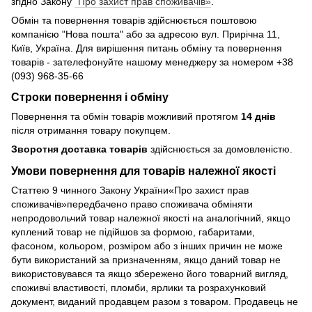
згідно Закону
"Про захист прав споживачів»
.
Обмін та повернення товарів здійснюється поштовою
компанією "Нова пошта" або за адресою вул. Прирічна 11,
Київ, Україна. Для вирішення питань обміну та повернення
товарів - зателефонуйте нашому менеджеру за номером +38
(093) 968-35-66
Строки повернення і обміну
Повернення та обмін товарів можливий протягом
14 днів
після отримання товару покупцем.
Зворотня доставка товарів
здійснюється за домовленістю.
Умови повернення для товарів належної якості
Статтею 9 чинного Закону України«Про захист прав
споживачів»передбачено право споживача обміняти
непродовольчий товар належної якості на аналогічний, якщо
куплений товар не підійшов за формою, габаритами,
фасоном, кольором, розміром або з інших причин не може
бути використаний за призначенням, якщо даний товар не
використовувався та якщо збережено його товарний вигляд,
споживчі властивості, пломби, ярлики та розрахунковий
документ, виданий продавцем разом з товаром. Продавець не