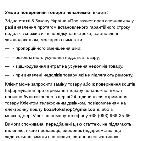
Умови повернення товарів неналежної якості:
Згідно статті 8 Закону України «Про захист прав споживачів» у
разі виявлення протягом встановленого гарантійного строку
недоліків споживач, в порядку та в строки, встановлені
законодавством, має право вимагати:
- пропорційного зменшення ціни;
- безоплатного усунення недоліків товару;
- відшкодування витрат на усунення недоліків товару.
- при виявлені недоліків товару які не підлягають ремонту,
Клієнт може запросити заміну товару або ж повернення коштів
Інформування про отримання товару неналежної якості
повинно бути виконано в перші 24 години після отримання
товару Клієнтом телефонним дзвінком, повідомленням на
електронну пошту
koza4okshop@gmail.com
, або в
мессенджері Viber по номеру телефону +38 (093) 968-35-66
Вимоги споживача, передбачені цією статтею, не підлягають
втіленню, якщо продавець, виробник (підприємство, що
задовольняє вимоги споживача, встановлені частиною