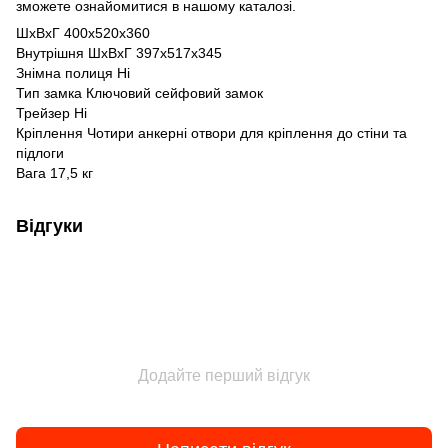
зможете ознайомитися в нашому каталозі.
ШхВхГ 400х520х360
Внутрішня ШхВхГ 397х517х345
Знімна полиця Ні
Тип замка Ключовий сейфовий замок
Трейзер Ні
Кріплення Чотири анкерні отвори для кріплення до стіни та
підлоги
Вага 17,5 кг
Відгуки
Додайте перший відгук