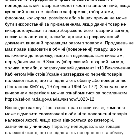
непродовольчий товар належної якості на аналогічний, якщо
куплений товар не підійшов за формою, габаритами,
фасоном, кольором, розміром або з інших причин не може
бути використаний за призначенням, якщо даний товар не
використовувався та якщо збережено його товарний вигляд,
споживчі властивості, пломби, ярлики та розрахунковий
документ, виданий продавцем разом з товаром. Продавець не
має права відмовити в обміні (поверненні) товару, що не
включений до переліку, якщо він відповідає всім вимогам,
передбаченим ст. 9 Закону (збережений товарний вигляд,
ярлики, пломби, є розрахунковий документ і т.і.) Виключення
Кабінетом Міністрів України затверджено перелік товарів
належної якості, що не підлягають обміну або поверненню
(Постанова КМУ від 19 березня 1994 № 172). З актуальним
вичерпним переліком можна ознайомитися за посиланням
https://zakon.rada.gov.ua/laws/show/1023-12
Відповідно закону
"Про захист прав споживачів»
, компанія
може відмовити споживачеві в обміні та поверненні товарів
належної якості, якщо вони відносяться до категорій,
зазначених у чинному
Переліку непродовольчих товарів
належної якості, що не підлягають поверненню та обміну
.