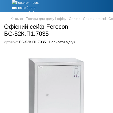
Каталог
Товари для дому і офісу
Сейфи
Сейфи офісні
Се
Офісний сейф Ferocon
БС-52К.П1.7035
Артикул:
БС-52К.П1.7035
Написати відгук