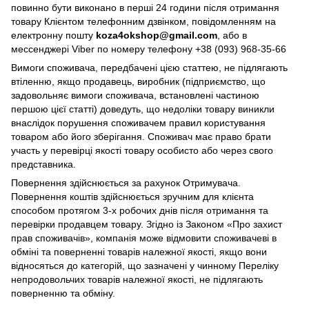
повинно бути виконано в перші 24 години після отримання
товару Клієнтом телефонним дзвінком, повідомленням на
електронну пошту
koza4okshop@gmail.com
, або в
мессенджері Viber по номеру телефону +38 (093) 968-35-66
Вимоги споживача, передбачені цією статтею, не підлягають
втіленню, якщо продавець, виробник (підприємство, що
задовольняє вимоги споживача, встановлені частиною
першою цієї статті) доведуть, що недоліки товару виникли
внаслідок порушення споживачем правил користування
товаром або його зберігання. Споживач має право брати
участь у перевірці якості товару особисто або через свого
представника.
Повернення здійснюється за рахунок Отримувача.
Повернення коштів здійснюється зручним для клієнта
способом протягом 3-х робочих днів після отримання та
перевірки продавцем товару. Згідно із Законом «Про захист
прав споживачів», компанія може відмовити споживачеві в
обміні та поверненні товарів належної якості, якщо вони
відносяться до категорій, що зазначені у чинному Переліку
непродовольчих товарів належної якості, не підлягають
поверненню та обміну.