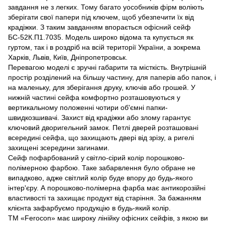
завдання не з легких. Тому багато уособників фірм воліють
зберігати свої папери під ключем, щоб убезпечити їх від
крадіжки. З таким завданням впорається офісний сейф
БС-52К.П1.7035. Модель широко відома та купується як
гуртом, так і в роздріб на всій території України, а зокрема
Харків, Львів, Київ, Дніпропетровськ.
Перевагою моделі є зручні габарити та місткість. Внутрішній
простір розділений на більшу частину, для паперів або папок, і
на маленьку, для зберігання друку, ключів або грошей. У
нижній частині сейфа комфортно розташовуються у
вертикальному положенні чотири об'ємні папки-
швидкозшивачі. Захист від крадіжки або злому гарантує
ключовий дворигельний замок. Петлі дверей розташовані
всередині сейфа, що захищають двері від зрізу, а ригелі
захищені зсередини загинами.
Сейф пофарбований у світло-сірий колір порошково-
полімерною фарбою. Таке забарвлення було обране не
випадково, адже світлий колір буде впору до будь-якого
інтер'єру. А порошково-полімерна фарба має антикорозійні
властивості та захищає продукт від старіння. За бажанням
клієнта зафарбуємо продукцію в будь-який колір.
ТМ «Ferocon» має широку лінійку офісних сейфів, з якою ви