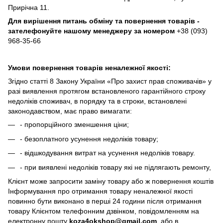
Прирічна 11.
Для вирішення питань обміну та повернення товарів -
зателефонуйте нашому менеджеру за номером
+38 (093)
968-35-66
Умови повернення товарів неналежної якості:
Згідно статті 8 Закону України «Про захист прав споживачів» у
разі виявлення протягом встановленого гарантійного строку
недоліків споживач, в порядку та в строки, встановлені
законодавством, має право вимагати:
- пропорційного зменшення ціни;
- безоплатного усунення недоліків товару;
- відшкодування витрат на усунення недоліків товару.
- при виявлені недоліків товару які не підлягають ремонту,
Клієнт може запросити заміну товару або ж повернення коштів
Інформування про отримання товару неналежної якості
повинно бути виконано в перші 24 години після отримання
товару Клієнтом телефонним дзвінком, повідомленням на
електронну пошту
koza4okshop@gmail.com
, або в