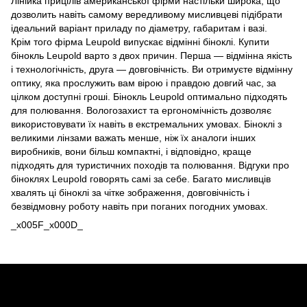
Лінійка прицілів американської фірми настільки широка, що
дозволить навіть самому вередливому мисливцеві підібрати
ідеальний варіант приладу по діаметру, габаритам і вазі.
Крім того фірма Leupold випускає відмінні біноклі. Купити
бінокль Leupold варто з двох причин. Перша — відмінна якість
і технологічність, друга — довговічність. Ви отримуєте відмінну
оптику, яка прослужить вам вірою і правдою довгий час, за
цілком доступні гроші. Бінокль Leupold оптимально підходять
для полювання. Вологозахист та ергономічність дозволяє
використовувати їх навіть в екстремальних умовах. Біноклі з
великими лінзами важать менше, ніж їх аналоги інших
виробників, вони більш компактні, і відповідно, краще
підходять для туристичних походів та полювання. Відгуки про
біноклях Leupold говорять самі за себе. Багато мисливців
хвалять ці біноклі за чітке зображення, довговічність і
безвідмовну роботу навіть при поганих погодних умовах.
_x005F_x000D_