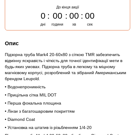
До кінця акції
0
00
00
00
дні
години
хв
сек
Опис
Підзорна труба Mark4 20-60x80 з сіткою TMR забезпечить
відмінну яскравість і чіткість для точної ідентифікації мети в
будь-яких умовах. Підзорна труба в легкому та міцному
магнієвому корпусі, розроблений та зібраний Американським
брендом Leupold.
• Водонепроникність
• Прицільна сітка MIL DOT
• Перша фокальна площина
• Лінзи з багатошаровим покриттям
• Diamond Coat
• Установка на штатив із різьбленням 1/4-20