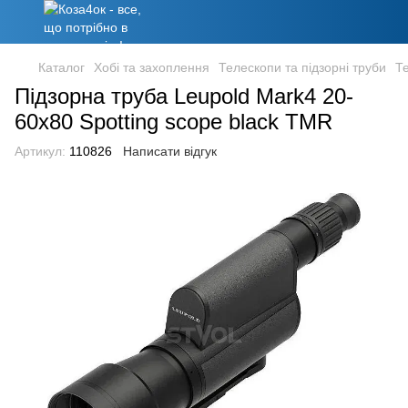
Каталог
Хобі та захоплення
Телескопи та підзорні труби
Те
Підзорна труба Leupold Mark4 20-
60x80 Spotting scope black TMR
Артикул:
110826
Написати відгук