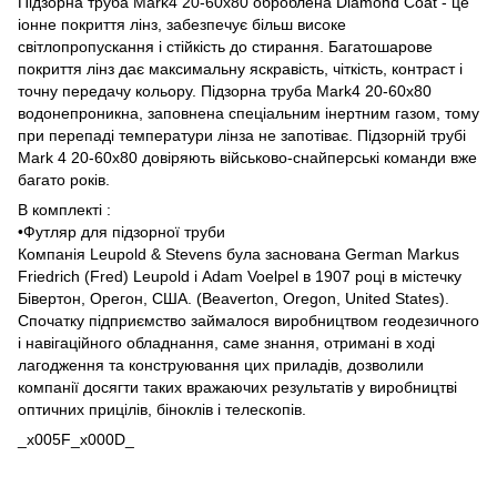
Підзорна труба Mark4 20-60x80 оброблена Diamond Coat - це
іонне покриття лінз, забезпечує більш високе
світлопропускання і стійкість до стирання. Багатошарове
покриття лінз дає максимальну яскравість, чіткість, контраст і
точну передачу кольору. Підзорна труба Mark4 20-60x80
водонепроникна, заповнена спеціальним інертним газом, тому
при перепаді температури лінза не запотіває. Підзорній трубі
Mark 4 20-60x80 довіряють військово-снайперські команди вже
багато років.
В комплекті :
•Футляр для підзорної труби
Компанія Leupold & Stevens була заснована German Markus
Friedrich (Fred) Leupold і Adam Voelpel в 1907 році в містечку
Бівертон, Орегон, США. (Beaverton, Oregon, United States).
Спочатку підприємство займалося виробництвом геодезичного
і навігаційного обладнання, саме знання, отримані в ході
лагодження та конструювання цих приладів, дозволили
компанії досягти таких вражаючих результатів у виробництві
оптичних прицілів, біноклів і телескопів.
_x005F_x000D_