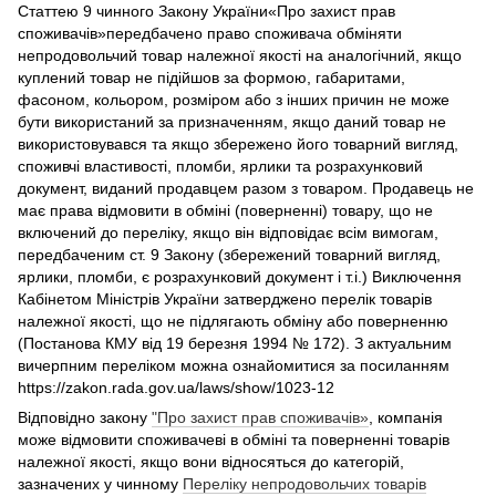
Статтею 9 чинного Закону України«Про захист прав
споживачів»передбачено право споживача обміняти
непродовольчий товар належної якості на аналогічний, якщо
куплений товар не підійшов за формою, габаритами,
фасоном, кольором, розміром або з інших причин не може
бути використаний за призначенням, якщо даний товар не
використовувався та якщо збережено його товарний вигляд,
споживчі властивості, пломби, ярлики та розрахунковий
документ, виданий продавцем разом з товаром. Продавець не
має права відмовити в обміні (поверненні) товару, що не
включений до переліку, якщо він відповідає всім вимогам,
передбаченим ст. 9 Закону (збережений товарний вигляд,
ярлики, пломби, є розрахунковий документ і т.і.) Виключення
Кабінетом Міністрів України затверджено перелік товарів
належної якості, що не підлягають обміну або поверненню
(Постанова КМУ від 19 березня 1994 № 172). З актуальним
вичерпним переліком можна ознайомитися за посиланням
https://zakon.rada.gov.ua/laws/show/1023-12
Відповідно закону
"Про захист прав споживачів»
, компанія
може відмовити споживачеві в обміні та поверненні товарів
належної якості, якщо вони відносяться до категорій,
зазначених у чинному
Переліку непродовольчих товарів