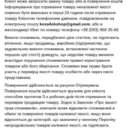
Клієнт може запросити заміну товару або ж повернення коштів
Інформування про отримання товару неналежної якості
повинно бути виконано в перші 24 години після отримання
товару Клієнтом телефонним дзвінком, повідомленням на
електронну пошту
koza4okshop@gmail.com
, або в
мессенджері Viber по номеру телефону +38 (093) 968-35-66
Вимоги споживача, передбачені цією статтею, не підлягають
втіленню, якщо продавець, виробник (підприємство, що
задовольняє вимоги споживача, встановлені частиною
першою цієї статті) доведуть, що недоліки товару виникли
внаслідок порушення споживачем правил користування
товаром або його зберігання. Споживач має право брати
участь у перевірці якості товару особисто або через свого
представника.
Повернення здійснюється за рахунок Отримувача.
Повернення коштів здійснюється зручним для клієнта
способом протягом 3-х робочих днів після отримання та
перевірки продавцем товару. Згідно із Законом «Про захист
прав споживачів», компанія може відмовити споживачеві в
обміні та поверненні товарів належної якості, якщо вони
відносяться до категорій, що зазначені у чинному Переліку
непродовольчих товарів належної якості, не підлягають