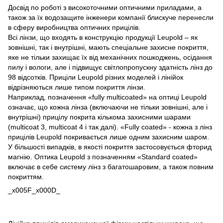
Досвід по роботі з високоточними оптичними приладами, а
також за їх водозащите інженери компанії блискуче перенесли
в сферу виробництва оптичних прицілів.
Всі лінзи, що входять в конструкцію продукції Leupold – як
зовнішні, так і внутрішні, мають спеціальне захисне покриття,
яке не тільки захищає їх від механічних пошкоджень, осідання
пилу і вологи, але і підвищує світлопропускну здатність лінз до
98 відсотків. Приціли Leupold різних моделей і лінійок
відрізняються лише типом покриття лінзи.
Наприклад, позначення «fully multicoated» на оптиці Leupold
означає, що кожна лінза (включаючи не тільки зовнішні, але і
внутрішні) прицілу покрита кількома захисними шарами
(multicoat 3, multicoat 4 і так далі). «Fully coated» - кожна з лінз
прицілів Leupold покривається лише одним захисним шаром.
У більшості випадків, в якості покриття застосовується фторид
магнію. Оптика Leupold з позначенням «Standard coated»
включає в себе систему лінз з багатошаровим, а також повним
покриттям.
_x005F_x000D_