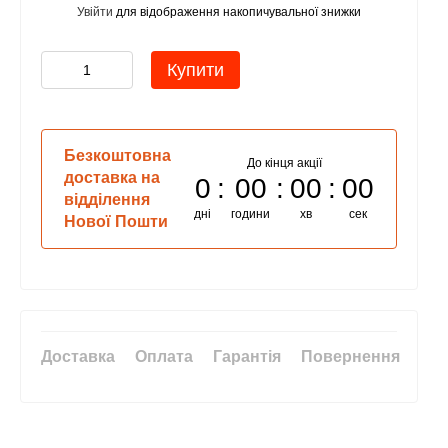
Увійти
для відображення накопичувальної знижки
%
Купити
Безкоштовна
До кінця акції
доставка на
0
00
00
00
відділення
дні
години
хв
сек
Нової Пошти
Доставка
Оплата
Гарантія
Повернення