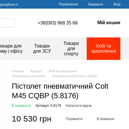
Порівняння
Бажання
Вхід
денційності
Мій кошик
+38(093) 968 35 66
Товари
овари для
Товари
Хобі та
для
ому і офісу
для ЗСУ
захоплення
спорту
Головна
Каталог
Хобі та захоплення
Пневматичні пістолети
Пневматичні пістолети Umarex
Пістолет пневматичний Colt
M45 CQBP (5.8176)
В наявності
Артикул: 5.8176
Написати відгук
10 530 грн
Порівняти
В бажання