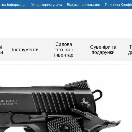
ктна інформація
Угода користувача
Відгуки про магазин
Політика Конфі
Садова
і
Сувеніри та
Т
Інструменти
техніка і
ри
подарунки
д
інвентар