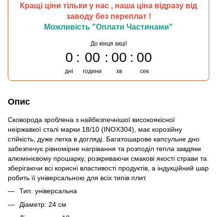
Кращі ціни тільки у нас , наша ціна відразу від
заводу без переплат !
Можливість "Оплати Частинами"
До кінця акції
0
00
00
00
дні
години
хв
сек
Опис
Сковорода зроблена з найбезпечнішої високоякісної
неіржавкої сталі марки 18/10 (INOX304), має корозійну
стійкість, дуже легка в догляді. Багатошарове капсульне дно
забезпечує рівномірне нагрівання та розподіл тепла завдяки
алюмінієвому прошарку, розкриваючи смакові якості страви та
зберігаючи всі корисні властивості продуктів, а індукційний шар
робить її універсальною для всіх типів плит.
Тип: універсальна
Діаметр: 24 см