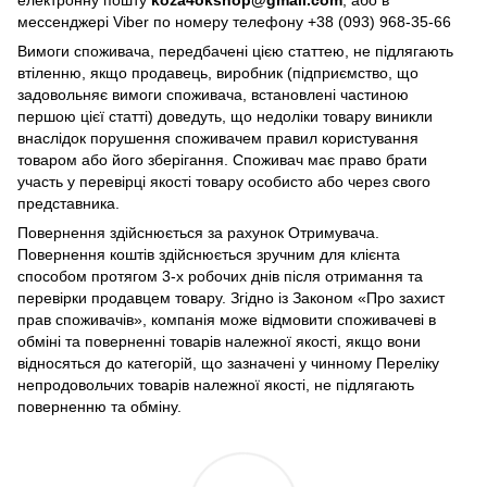
електронну пошту
koza4okshop@gmail.com
, або в
мессенджері Viber по номеру телефону +38 (093) 968-35-66
Вимоги споживача, передбачені цією статтею, не підлягають
втіленню, якщо продавець, виробник (підприємство, що
задовольняє вимоги споживача, встановлені частиною
першою цієї статті) доведуть, що недоліки товару виникли
внаслідок порушення споживачем правил користування
товаром або його зберігання. Споживач має право брати
участь у перевірці якості товару особисто або через свого
представника.
Повернення здійснюється за рахунок Отримувача.
Повернення коштів здійснюється зручним для клієнта
способом протягом 3-х робочих днів після отримання та
перевірки продавцем товару. Згідно із Законом «Про захист
прав споживачів», компанія може відмовити споживачеві в
обміні та поверненні товарів належної якості, якщо вони
відносяться до категорій, що зазначені у чинному Переліку
непродовольчих товарів належної якості, не підлягають
поверненню та обміну.