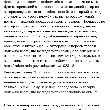
фасоном, кольором, розміром або з інших причин не може
бути використаний за призначенням, якщо даний товар не
використовувався та якщо збережено його товарний вигляд,
споживчі властивості, пломби, ярлики та розрахунковий
документ, виданий продавцем разом з товаром. Продавець не
має права відмовити в обміні (поверненні) товару, що не
включений до переліку, якщо він відповідає всім вимогам,
передбаченим ст. 9 Закону (збережений товарний вигляд,
ярлики, пломби, є розрахунковий документ і т.і.) Виключення
Кабінетом Міністрів України затверджено перелік товарів
належної якості, що не підлягають обміну або поверненню
(Постанова КМУ від 19 березня 1994 № 172). З актуальним
вичерпним переліком можна ознайомитися за посиланням
https://zakon.rada.gov.ua/laws/show/1023-12
Відповідно закону
"Про захист прав споживачів»
, компанія
може відмовити споживачеві в обміні та поверненні товарів
належної якості, якщо вони відносяться до категорій,
зазначених у чинному
Переліку непродовольчих товарів
належної якості, що не підлягають поверненню та обміну
.
Обмін та повернення товарів здійснюється поштовою
компанією
"Нова пошта"
або за адресою м. Київ, вул.