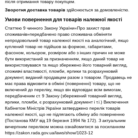
після отримання товару покупцем.
Зворотня доставка товарів
здійснюється за домовленістю.
Умови повернення для товарів належної якості
Статтею 9 чинного Закону України«Про захист прав
споживачів»передбачено право споживача обміняти
непродовольчий товар належної якості на аналогічний, якщо
куплений товар не підійшов за формою, габаритами,
фасоном, кольором, розміром або з інших причин не може
бути використаний за призначенням, якщо даний товар не
використовувався та якщо збережено його товарний вигляд,
споживчі властивості, пломби, ярлики та розрахунковий
документ, виданий продавцем разом з товаром. Продавець не
має права відмовити в обміні (поверненні) товару, що не
включений до переліку, якщо він відповідає всім вимогам,
передбаченим ст. 9 Закону (збережений товарний вигляд,
ярлики, пломби, є розрахунковий документ і т.і.) Виключення
Кабінетом Міністрів України затверджено перелік товарів
належної якості, що не підлягають обміну або поверненню
(Постанова КМУ від 19 березня 1994 № 172). З актуальним
вичерпним переліком можна ознайомитися за посиланням
https://zakon.rada.gov.ua/laws/show/1023-12