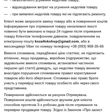
- відшкодування витрат на усунення недоліків товару.
- при виявлені недоліків товару які не підлягають ремонту,
Клієнт може запросити заміну товару або ж повернення коштів
Інформування про отримання товару неналежної якості
повинно бути виконано в перші 24 години після отримання
товару Клієнтом телефонним дзвінком, повідомленням на
електронну пошту
koza4okshop@gmail.com
, або в
мессенджері Viber по номеру телефону +38 (093) 968-35-66
Вимоги споживача, передбачені цією статтею, не підлягають
втіленню, якщо продавець, виробник (підприємство, що
задовольняє вимоги споживача, встановлені частиною
першою цієї статті) доведуть, що недоліки товару виникли
внаслідок порушення споживачем правил користування
товаром або його зберігання. Споживач має право брати
участь у перевірці якості товару особисто або через свого
представника.
Повернення здійснюється за рахунок Отримувача.
Повернення коштів здійснюється зручним для клієнта
способом протягом 3-х робочих днів після отримання та
перевірки продавцем товару. Згідно із Законом «Про захист