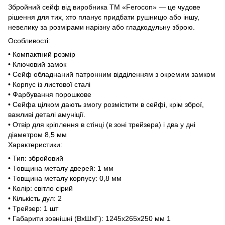
Збройний сейф від виробника ТМ «Ferocon» — це чудове
рішення для тих, хто планує придбати рушницю або іншу,
невелику за розмірами нарізну або гладкодульну зброю.
Особливості:
• Компактний розмір
• Ключовий замок
• Сейф обладнаний патронним відділенням з окремим замком
• Корпус із листової сталі
• Фарбування порошкове
• Сейфа цілком дають змогу розмістити в сейфі, крім зброї,
важливі деталі амуніції.
• Отвір для кріплення в стінці (в зоні трейзера) і два у дні
діаметром 8,5 мм
Характеристики:
• Тип: збройовий
• Товщина металу дверей: 1 мм
• Товщина металу корпусу: 0,8 мм
• Колір: світло сірий
• Кількість дул: 2
• Трейзер: 1 шт
• Габарити зовнішні (ВхШхГ): 1245х265х250 мм 1