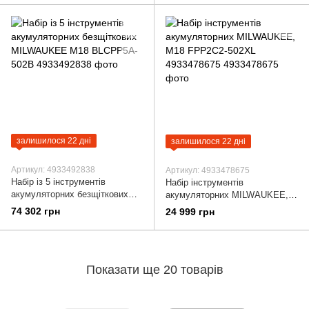
шурупокрут M12 F 4933498741
залишилося 22 дні
залишилося 22 дні
Артикул: 4933492838
Артикул: 4933478675
Набір із 5 інструментів
Набір інструментів
акумуляторних безщіткових
акумуляторних MILWAUKEE,
MILWAUKEE M18 BLCPP5A-
M18 FPP2C2-502XL
74 302 грн
24 999 грн
502B
4933478675
Показати ще 20 товарів