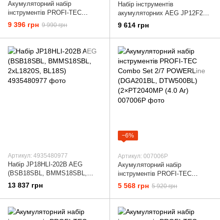
Акумуляторний набір
Набір інструментів
інструментів PROFI-TEC
акумуляторних AEG JP12F2LI-
Combo Set 3/5 POWERLine
202B (4935464242)
9 396 грн
9 614 грн
9 990 грн
(PBH201BL, DTW800BL,
DGA20BL) (2×PT2050MP
−6%
Артикул: 4935480977
Артикул: 007006P
Набір JP18HLI-202B AEG
Акумуляторний набір
(BSB18SBL, BMMS18SBL,
інструментів PROFI-TEC
2xL1820S, BL18S)
Combo Set 2/7 POWERLine
13 837 грн
5 568 грн
5 920 грн
(DGA201BL, DTW500BL)
(2×PT2040MP (4.0 Аг)