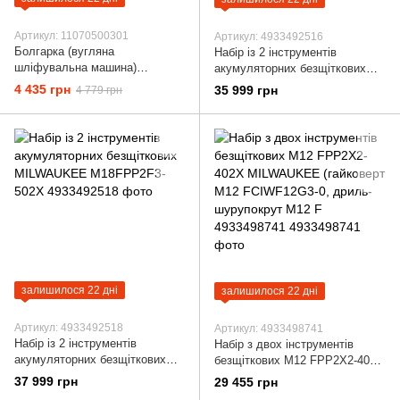
Артикул: 11070500301
Артикул: 4933492516
Болгарка (вугляна
Набір із 2 інструментів
шліфувальна машина)
акумуляторних безщіткових
мережева 125 мм 1010 Вт
MILWAUKEE M18 FPP2E3-
4 435 грн
35 999 грн
4 779 грн
"VRS+" SKIL 9151 GB
502X
11070500301 (AG1E9151GB)
залишилося 22 дні
залишилося 22 дні
Артикул: 4933492518
Артикул: 4933498741
Набір із 2 інструментів
Набір з двох інструментів
акумуляторних безщіткових
безщіткових M12 FPP2X2-402X
MILWAUKEE M18FPP2F3-502X
MILWAUKEE (гайковерт M12
37 999 грн
29 455 грн
FCIWF12G3-0, дриль-