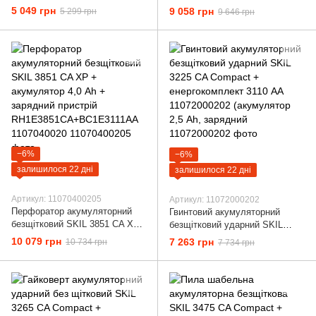
ударний SKIL 3075 CA
безударний SKIL 3080 CA XP +
5 049 грн
9 058 грн
5 299 грн
9 646 грн
Compact + енергокомплект
акумулятор 4,0 Ah + зарядний
3136 АА 11070100403
пристрій DD1E3080CA+BC1E
(акумулятор 2,0 Ah
−6%
−6%
залишилося 22 дні
залишилося 22 дні
Артикул: 11070400205
Артикул: 11072000202
Перфоратор акумуляторний
Гвинтовий акумуляторний
безщітковий SKIL 3851 CA XP
безщітковий ударний SKIL
+ акумулятор 4,0 Ah +
3225 CA Compact +
10 079 грн
7 263 грн
10 734 грн
7 734 грн
зарядний пристрій
енергокомплект 3110 АА
RH1E3851CA+BC1E3111AA
11072000202 (акумулятор 2,5
1107040020
Ah, зарядний