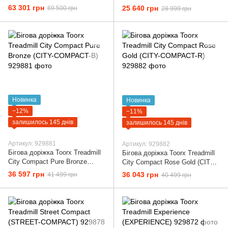
135-SLIM-W)
63 301 грн
25 640 грн
69 500 грн
28 999 грн
Новинка
Новинка
−12%
−11%
залишилось 145 днів
залишилось 145 днів
Артикул: 929881
Артикул: 929882
Бігова доріжка Toorx Treadmill
Бігова доріжка Toorx Treadmill
City Compact Pure Bronze
City Compact Rose Gold (CITY-
(CITY-COMPACT-B)
COMPACT-R)
36 597 грн
36 043 грн
41 499 грн
40 499 грн