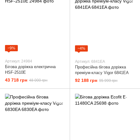
−9%
−4%
Артикул: 24984
Артикул: 6841EA
Бігова доріжка електрична
Професійна бігова доріжка
HSF-2510E
преміум-класу Vigor 6841EA
43 718 грн
92 188 грн
48 000 грн
95 999 грн