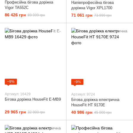
Професійна бігова доріжка
Напівпрофесійна бігова
Vigor TA552C
доріжка Vigor XPL1700
86 426 грн
71 061 грн
89 999 грн
73 999 грн
−9%
−9%
Артикул: 16429
Артикул: 9724
Бігова доріжка HouseFit E-MB9
Бігова доріжка електрична
HouseFit HT 9170E
29 965 грн
40 986 грн
32 900 грн
45 000 грн