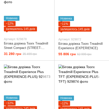
Новинка
Новинка
−12%
−11%
залишилось 145 днів
залишилось 145 днів
Артикул: 929878
Артикул: 929872
Бігова доріжка Toorx Treadmill
Бігова доріжка Toorx Treadmill
Street Compact (STREET-
Experience (EXPERIENCE)
COMPACT)
31 280 грн
55 806 грн
35 499 грн
62 999 грн
Новинка
Новинка
−12%
−12%
залишилось 145 днів
залишилось 145 днів