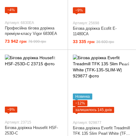
−4%
−9%
Артикул: 6830EA
Артикул: 25698
Професійна бігова доріжка
Бігова доріжка Ecofit E-
преміум-класу Vigor 6830EA
11480CA
73 942 грн
33 335 грн
76 999 грн
36 600 грн
Новинка
−12%
−9%
залишилось 145 днів
Артикул: 23715
Артикул: 929877
Бігова доріжка Housefit HSF-
Бігова доріжка Everfit Treadmill
253D-C
TFK 135 Slim Pearl White (TFK-