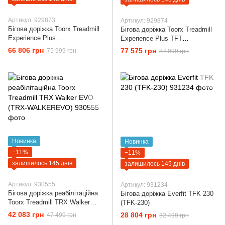
Артикул: 929873
Артикул: 929874
Бігова доріжка Toorx Treadmill
Бігова доріжка Toorx Treadmill
Experience Plus
Experience Plus TFT
(EXPERIENCE-PLUS)
(EXPERIENCE-PLUS-TFT)
66 806 грн
77 575 грн
75 999 грн
87 999 грн
Новинка
Новинка
−11%
−11%
залишилось 145 днів
залишилось 145 днів
Артикул: 930555
Артикул: 931234
Бігова доріжка реабілітаційна
Бігова доріжка Everfit TFK 230
Toorx Treadmill TRX Walker
(TFK-230)
EVO (TRX-WALKEREVO)
42 083 грн
28 804 грн
47 499 грн
32 499 грн