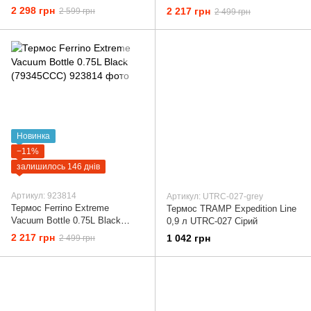
(79358CCC)
(79345LGG)
2 298 грн
2 217 грн
2 599 грн
2 499 грн
Новинка
−11%
залишилось 146 днів
Артикул: 923814
Артикул: UTRC-027-grey
Термос Ferrino Extreme
Термос TRAMP Expedition Line
Vacuum Bottle 0.75L Black
0,9 л UTRC-027 Cірий
(79345CCC)
2 217 грн
1 042 грн
2 499 грн