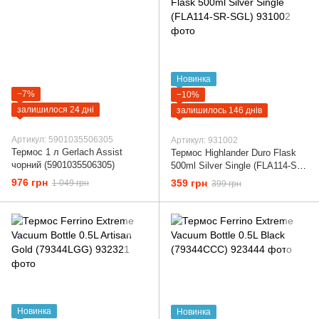
Новинка
−7%
−10%
залишилося 24 дні
залишилось 146 днів
Артикул: 5901035506305
Артикул: 931002
Термос 1 л Gerlach Assist
Термос Highlander Duro Flask
чорний (5901035506305)
500ml Silver Single (FLA114-SR-
SGL)
976 грн
359 грн
1 049 грн
399 грн
Новинка
Новинка