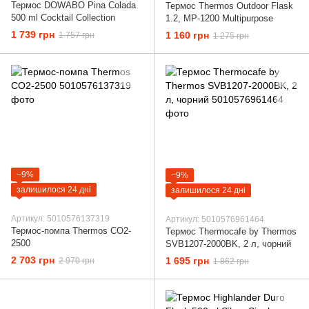
Термос DOWABO Pina Colada
Термос Thermos Outdoor Flask
500 ml Cocktail Collection
1.2, MP-1200 Multipurpose
1 739 грн
1 160 грн
1 757 грн
1 275 грн
−9%
−9%
залишилося 24 дні
залишилося 24 дні
Артикул: 5010576137319
Артикул: 5010576961464
Термос-помпа Thermos CO2-
Термос Thermocafe by Thermos
2500
SVB1207-2000BK, 2 л, чорний
2 703 грн
1 695 грн
2 970 грн
1 862 грн