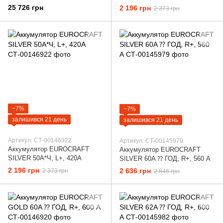
Xtreme VR 12-180, 12 V 180 Ah
25 726 грн
2 196 грн
2 373 грн
−7%
−7%
залишився 21 день
залишився 21 день
Артикул: СТ-00146922
Артикул: СТ-00145979
Аккумулятор EUROCRAFT
Аккумулятор EUROCRAFT
SILVER 50A*Ч, L+, 420А
SILVER 60A ⁇ ГОД, R+, 560 А
2 196 грн
2 636 грн
2 373 грн
2 846 грн