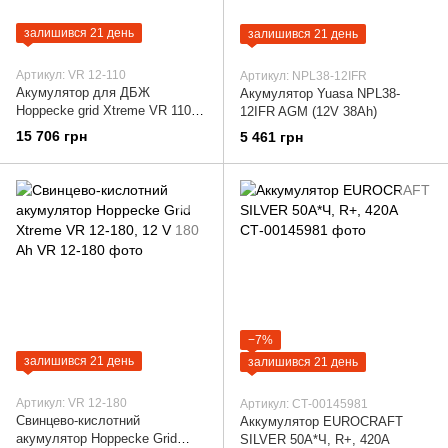
залишився 21 день
залишився 21 день
Артикул: VR 12-110
Артикул: NPL38-12IFR
Акумулятор для ДБЖ
Акумулятор Yuasa NPL38-
Hoppecke grid
Xtreme VR 110
12IFR AGM (12V 38Ah)
Ah 12 V (VR 12-110)
15 706 грн
5 461 грн
−7%
залишився 21 день
залишився 21 день
Артикул: VR 12-180
Артикул: СТ-00145981
Свинцево-кислотний
Аккумулятор EUROCRAFT
акумулятор Hoppecke Grid
SILVER 50A*Ч, R+, 420А