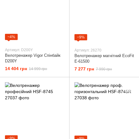
−4%
−9%
Артикул: D200Y
Артикул: 26270
Велотренажер Vigor Спінбайк
Велотренажер магнітний EcoFit
D200Y
E-61500
14 404 грн
7 277 грн
14 999 грн
7 990 грн
−9%
−9%