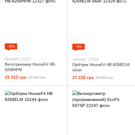
−9%
−9%
Артикул: 12327
Артикул: 12328
Велотренажер HouseFit HB-
Орбітрек HouseFit HB-8268ELM
8268HPM
silver
21 313 грн
27 233 грн
23 400 грн
29 900 грн