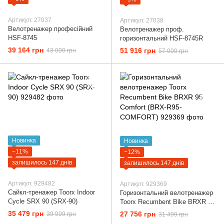
Артикул: 27037
Артикул: 27038
Велотренажер професійний
Велотренажер проф.
HSF-8745
горизонтальний HSF-8745R
39 164 грн
51 916 грн
43 000 грн
57 000 грн
Новинка
Новинка
−11%
−12%
залишилось 147 днів
залишилось 147 днів
Артикул: 929482
Артикул: 929369
Сайкл-тренажер Toorx Indoor
Горизонтальний велотренажер
Cycle SRX 90 (SRX-90)
Toorx Recumbent Bike BRXR 95
Comfort (BRX-R95-COMFORT)
35 479 грн
27 756 грн
39 999 грн
31 499 грн