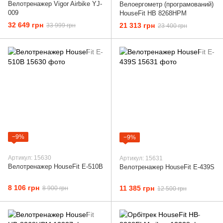
Велотренажер Vigor Airbike YJ-
Велоергометр (програмований)
009
HouseFit HB 8268HPM
32 649 грн
21 313 грн
33 999 грн
23 400 грн
−9%
−9%
Артикул: 15630
Артикул: 15631
Велотренажер HouseFit E-510B
Велотренажер HouseFit E-439S
8 106 грн
11 385 грн
8 900 грн
12 500 грн