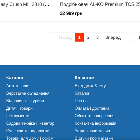
Подрібнювач AL-KO Easy Crush MH 2810 (113872)
32 999 грн
Назад
1
2
3
Вперед
Каталог
Клієнтам
Автотовари
Вхід до кабінету
Верстатне обладнання
Каталог
Відпочинок і туризм
Про нас
Дитячі товари
Оплата і доставка
Інструменти
Обмін та повернення
Садова техніка і інвентар
Контактна інформація
Сувеніри та подарунки
Угода користувача
Товари для дому і офісу
Відгуки про магазин