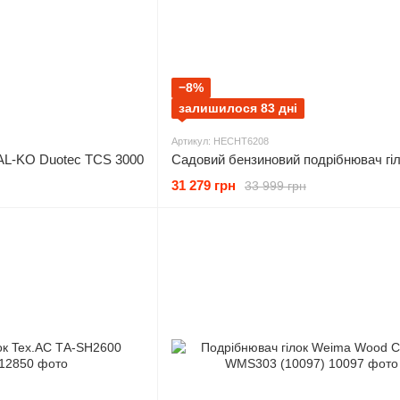
−8%
залишилося 83 дні
Артикул: HECHT6208
 AL-KO Duotec TCS 3000
31 279 грн
33 999 грн