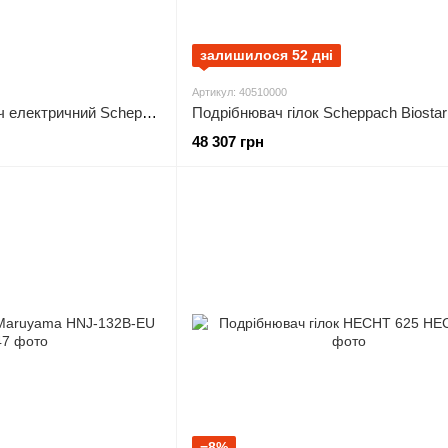
залишилося 52 дні
Артикул: 40510000
Барабанний просіювач електричний Scheppach RS 350 (1904501901)
48 307 грн
−8%