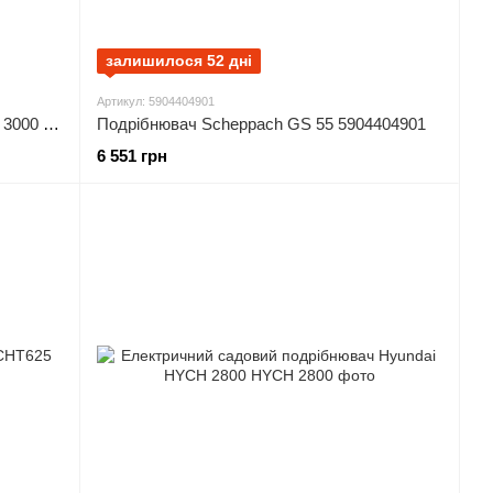
залишилося 52 дні
Артикул: 5904404901
Подрібнювач гілок Scheppach Biostar 3000 3 кВт, 230 В (40510000)
Подрібнювач Scheppach GS 55 5904404901
6 551 грн