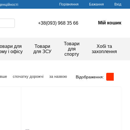
Порівняння
Бажання
Вхід
денційності
Мій кошик
+38(093) 968 35 66
Товари
овари для
Товари
Хобі та
для
ому і офісу
для ЗСУ
захоплення
спорту
евше
спочатку дорожчі
за назвою
Відображення: