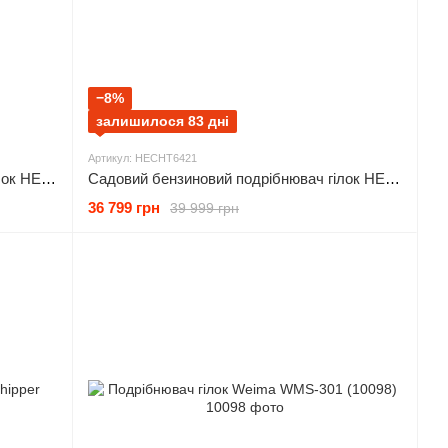
−8%
залишилося 83 дні
Артикул: HECHT6421
Садовий бензиновий подрібнювач гілок HECHT 6208
Садовий бензиновий подрібнювач гілок HECHT 6421
36 799 грн
39 999 грн