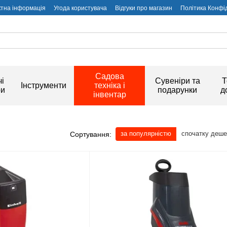
ктна інформація
Угода користувача
Відгуки про магазин
Політика Конфі
Садова
і
Сувеніри та
Т
Інструменти
техніка і
ри
подарунки
д
інвентар
за популярністю
спочатку деш
Сортування: