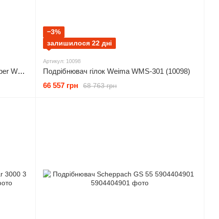
−3%
залишилося 22 дні
Артикул: 10098
Подрібнювач гілок Weima Wood Chipper WMS303 (10097)
Подрібнювач гілок Weima WMS-301 (10098)
66 557 грн
68 763 грн