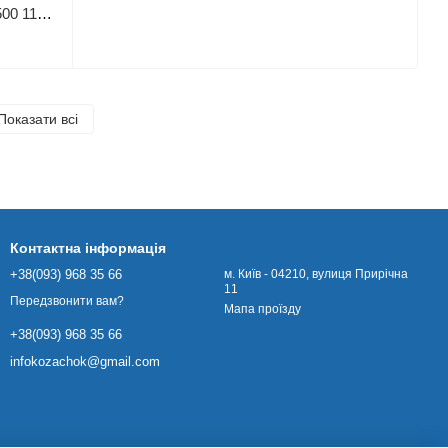
Подрібнювач AL-KO Premium TCS 2500 119954
Показати всі
Контактна інформація
+38(093) 968 35 66
м. Київ - 04210, вулиця Прирічна
11
Передзвонити вам?
Мапа проїзду
+38(093) 968 35 66
infokozachok@gmail.com