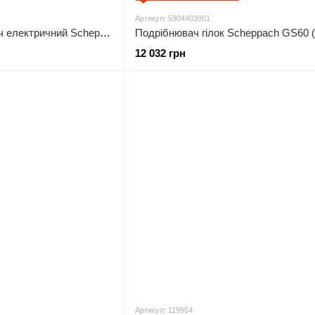
Артикул: 5904403901
Барабанний просіювач електричний Scheppach RS 400 (42030000)
12 032 грн
Артикул: 119954