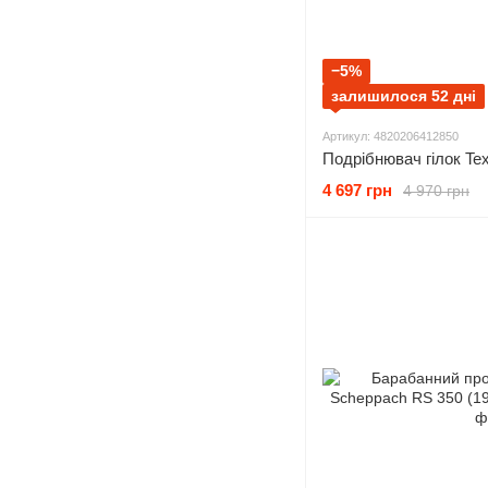
−5%
залишилося 52 дні
Артикул: 4820206412850
Подрібнювач гілок T
4 697 грн
4 970 грн