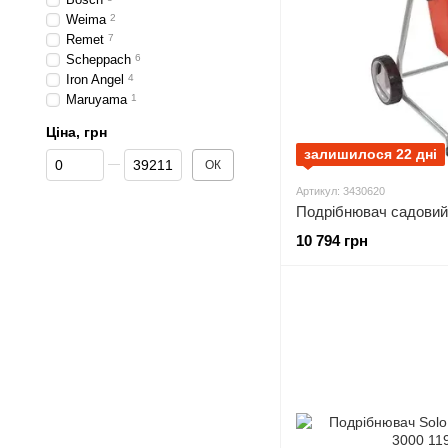
Weima
2
Remet
7
Scheppach
6
Iron Angel
4
Maruyama
1
Ціна, грн
залишилося 22 дні
Від Ціна, грн
До Ціна, грн
ОК
Артикул: 3430620
10 794 грн