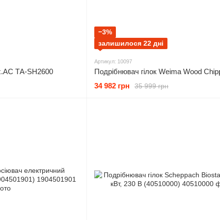
−3%
залишилося 22 дні
Артикул: 10097
ex.AC ТА-SH2600
34 982 грн
35 999 грн