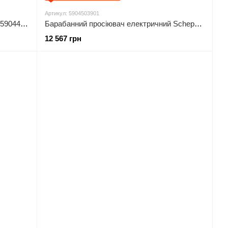
Артикул: 5904503901
Подрібнювач гілок Scheppach GS60 (5904403901)
Барабанний просіювач електричний Scheppach RS500 (5904503901)
12 567 грн