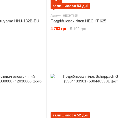
залишилося 83 дні
Артикул: HECHT625
aruyama HNJ-132B-EU
Подрібнювач гілок HECHT 625
4 783 грн
5 199 грн
залишилося 52 дні