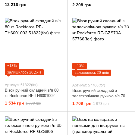
бутлів алюмінієвий до 250 кг
12 216 грн
2 208 грн
ViO HT-7BA
−13%
−13%
залишилось 20 днів
залишилось 20 днів
Артикул: 51822(for)
Артикул: 57766(for)
Візок ручний складний в/п 80
Візок ручний складний з
кг Rockforce RF-TH6001002
телескопічною ручкою г/п 70 кг
Rockforce RF-GZS70A
1 534 грн
1 709 грн
1 770 грн
1 973 грн