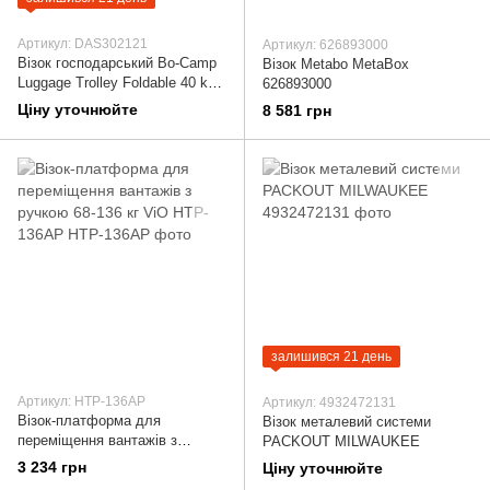
Артикул: DAS302121
Артикул: 626893000
Візок господарський Bo-Camp
Візок Metabo MetaBox
Luggage Trolley Foldable 40 kg
626893000
Silver (5267279)
Ціну уточнюйте
8 581 грн
залишився 21 день
Артикул: HTP-136AP
Артикул: 4932472131
Візок-платформа для
Візок металевий системи
переміщення вантажів з
PACKOUT MILWAUKEE
ручкою 68-136 кг ViO HTP-
3 234 грн
Ціну уточнюйте
136AP