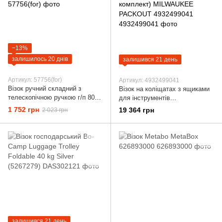
−13%
залишилось 20 днів
залишився 21 день
Артикул: 57756(for)
Артикул: 4932499041
Візок ручний складний з
Візок на коліщатах з ящиками
телескопічною ручкою г/п 80 кг
для інструментів
Rockforce RF-GZS80S
(транспортувальний комплект)
1 752 грн
19 364 грн
2 023 грн
MILWAUKEE PACKOUT
4932499041
залишився 21 день