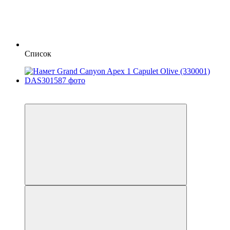
Список
−11%
залишилося 22 дні