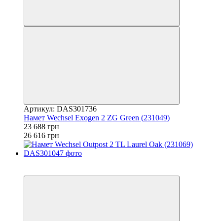
Артикул: DAS301736
Намет Wechsel Exogen 2 ZG Green (231049)
23 688 грн
26 616 грн
−11%
залишилося 22 дні