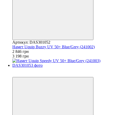
Артикул: DAS301052
Намет Uquip Buzzy UV 50+ Blue/Grey (241002)
2 846 грн
3 198 грн
−11%
залишилося 22 дні