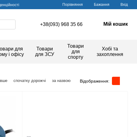
Порівняння
Бажання
Вхід
денційності
Мій кошик
+38(093) 968 35 66
Товари
овари для
Товари
Хобі та
для
ому і офісу
для ЗСУ
захоплення
спорту
евше
спочатку дорожчі
за назвою
Відображення: