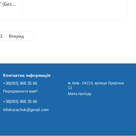
Болгарка Metabo WE 17-150 Quick RT (Безкоштовна доставка)
3
Вперед
Контактна інформація
+38(093) 968 35 66
м. Київ - 04210, вулиця Прирічна
11
Передзвонити вам?
Мапа проїзду
+38(093) 968 35 66
infokozachok@gmail.com