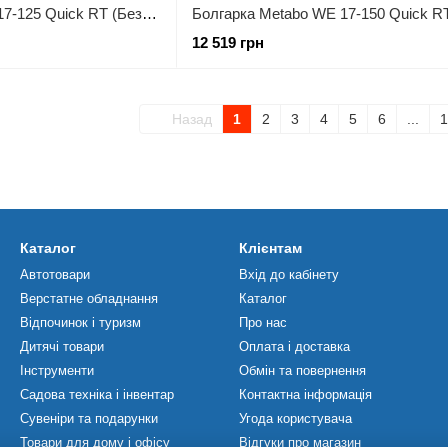
Болгарка Metabo WE 17-125 Quick RT (Безкоштовна доставка)
12 519 грн
Назад
1
2
3
4
5
6
...
1
Каталог
Клієнтам
Автотовари
Вхід до кабінету
Верстатне обладнання
Каталог
Відпочинок і туризм
Про нас
Дитячі товари
Оплата і доставка
Інструменти
Обмін та повернення
Садова техніка і інвентар
Контактна інформація
Сувеніри та подарунки
Угода користувача
Товари для дому і офісу
Відгуки про магазин