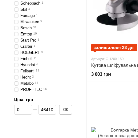
Scheppach
1
Skil
4
Forsage
1
Milwaukee
9
Bosch
31
Emtop
19
Start Pro
8
Crafter
1
залишилося 23 дні
HOEGERT
5
Einhell
11
Артикул: G 1200-150
Hyundai
4
Felisatti
13
3 003 грн
Hecht
3
Metabo
86
PROFI-TEC
16
Ціна, грн
Від Ціна, грн
До Ціна, грн
ОК