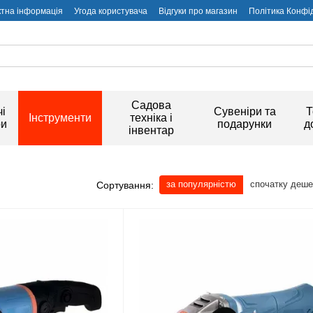
ктна інформація
Угода користувача
Відгуки про магазин
Політика Конфі
Садова
і
Сувеніри та
Т
Інструменти
техніка і
ри
подарунки
д
інвентар
за популярністю
спочатку деш
Сортування: