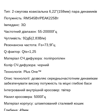
Тип: 2-смугова коаксіальна 6,22"(158мм) пара динамиків
Потужність: RMS45Вт/PEAK225Вт
Імпеданс: 3Ω
Частотний діапазон: 55-20000Гц
Чутливість: 92дБ(2,83В/м)
Резонансна частота: Fs=73,9Гц
Q-фактор: Qts=1,25
Матеріал СЧ дифузора: поліпропілен
Колір СЧ дифузора: чорний
Технологія: Plus One™
Опис технології: дозволяє середньочастотним динамікам
забезпечувати високу потужність та міцні глибокі баси
Інтегрований внутрішній кросовер: твітер
Нахил кросовера: 5000Гц
Матеріал корпусу: штампований сталевий кошик
Глибина: 49мм