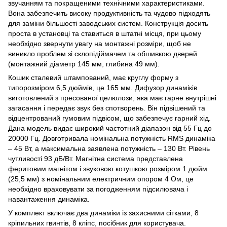
звучанням та покращеними технічними характеристиками.
Вона забезпечить високу продуктивність та чудово підходять
для заміни більшості заводських систем. Конструкція досить
проста в установці та ставиться в штатні місця, при цьому
необхідно звернути увагу на монтажні розміри, щоб не
виникло проблем зі склопідіймачем та обшивкою дверей
(монтажний діаметр 145 мм, глибина 49 мм).
Кошик сталевий штампований, має круглу форму з
типорозміром 6,5 дюймів, це 165 мм. Дифузор динаміків
виготовлений з пресованої целюлози, яка має гарне внутрішні
загасання і передає звук без спотворень. Він підвішений та
відцентрований гумовим підвісом, що забезпечує гарний хід.
Дана модель видає широкий частотний діапазон від 55 Гц до
20000 Гц. Довготривала номінальна потужність RMS динаміка
– 45 Вт, а максимальна заявлена потужність – 130 Вт. Рівень
чутливості 93 дБ/Вт. Магнітна система представлена
феритовим магнітом і звуковою котушкою розміром 1 дюйм
(25,5 мм) з номінальним електричним опором 4 Ом, це
необхідно враховувати за погодженням підсилювача і
навантаження динаміка.
У комплект включає два динаміки із захисними сітками, 8
кріпильних гвинтів, 8 кліпс, посібник для користувача.