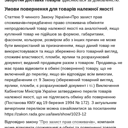
Зворотня доставка товарів
здійснюється за домовленістю.
Умови повернення для товарів належної якості
Статтею 9 чинного Закону України«Про захист прав
споживачів»передбачено право споживача обміняти
непродовольчий товар належної якості на аналогічний, якщо
куплений товар не підійшов за формою, габаритами,
фасоном, кольором, розміром або з інших причин не може
бути використаний за призначенням, якщо даний товар не
використовувався та якщо збережено його товарний вигляд,
споживчі властивості, пломби, ярлики та розрахунковий
документ, виданий продавцем разом з товаром. Продавець не
має права відмовити в обміні (поверненні) товару, що не
включений до переліку, якщо він відповідає всім вимогам,
передбаченим ст. 9 Закону (збережений товарний вигляд,
ярлики, пломби, є розрахунковий документ і т.і.) Виключення
Кабінетом Міністрів України затверджено перелік товарів
належної якості, що не підлягають обміну або поверненню
(Постанова КМУ від 19 березня 1994 № 172). З актуальним
вичерпним переліком можна ознайомитися за посиланням
https://zakon.rada.gov.ua/laws/show/1023-12
Відповідно закону
"Про захист прав споживачів»
, компанія
може відмовити споживачеві в обміні та поверненні товарів