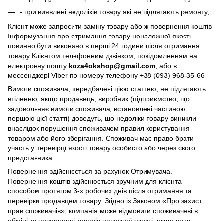
- при виявлені недоліків товару які не підлягають ремонту,
Клієнт може запросити заміну товару або ж повернення коштів
Інформування про отримання товару неналежної якості
повинно бути виконано в перші 24 години після отримання
товару Клієнтом телефонним дзвінком, повідомленням на
електронну пошту
koza4okshop@gmail.com
, або в
мессенджері Viber по номеру телефону +38 (093) 968-35-66
Вимоги споживача, передбачені цією статтею, не підлягають
втіленню, якщо продавець, виробник (підприємство, що
задовольняє вимоги споживача, встановлені частиною
першою цієї статті) доведуть, що недоліки товару виникли
внаслідок порушення споживачем правил користування
товаром або його зберігання. Споживач має право брати
участь у перевірці якості товару особисто або через свого
представника.
Повернення здійснюється за рахунок Отримувача.
Повернення коштів здійснюється зручним для клієнта
способом протягом 3-х робочих днів після отримання та
перевірки продавцем товару. Згідно із Законом «Про захист
прав споживачів», компанія може відмовити споживачеві в
обміні та поверненні товарів належної якості, якщо вони