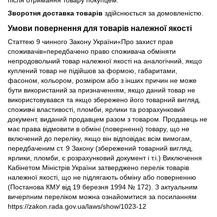
після отримання товару покупцем.
Зворотня доставка товарів
здійснюється за домовленістю.
Умови повернення для товарів належної якості
Статтею 9 чинного Закону України«Про захист прав
споживачів»передбачено право споживача обміняти
непродовольчий товар належної якості на аналогічний, якщо
куплений товар не підійшов за формою, габаритами,
фасоном, кольором, розміром або з інших причин не може
бути використаний за призначенням, якщо даний товар не
використовувався та якщо збережено його товарний вигляд,
споживчі властивості, пломби, ярлики та розрахунковий
документ, виданий продавцем разом з товаром. Продавець не
має права відмовити в обміні (поверненні) товару, що не
включений до переліку, якщо він відповідає всім вимогам,
передбаченим ст. 9 Закону (збережений товарний вигляд,
ярлики, пломби, є розрахунковий документ і т.і.) Виключення
Кабінетом Міністрів України затверджено перелік товарів
належної якості, що не підлягають обміну або поверненню
(Постанова КМУ від 19 березня 1994 № 172). З актуальним
вичерпним переліком можна ознайомитися за посиланням
https://zakon.rada.gov.ua/laws/show/1023-12