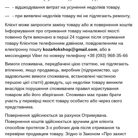
- відшкодування витрат на усунення недоліків товару.
- при виявлені недоліків товару які не підлягають ремонту,
Клієнт може запросити заміну товару або ж повернення коштів
Інформування про отримання товару неналежної якості
повинно бути виконано в перші 24 години після отримання
товару Клієнтом телефонним дзвінком, повідомленням на
електронну пошту
koza4okshop@gmail.com
, або в
мессенджері Viber по номеру телефону +38 (093) 968-35-66
Вимоги споживача, передбачені цією статтею, не підлягають
втіленню, якщо продавець, виробник (підприємство, що
задовольняє вимоги споживача, встановлені частиною
першою цієї статті) доведуть, що недоліки товару виникли
внаслідок порушення споживачем правил користування
товаром або його зберігання. Споживач має право брати
участь у перевірці якості товару особисто або через свого
представника.
Повернення здійснюється за рахунок Отримувача.
Повернення коштів здійснюється зручним для клієнта
способом протягом 3-х робочих днів після отримання та
перевірки продавцем товару. Згідно із Законом «Про захист