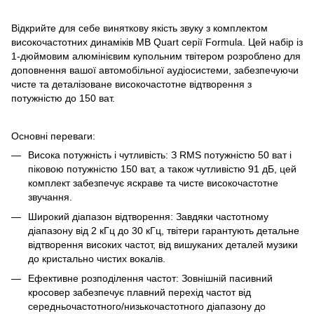
Відкрийте для себе виняткову якість звуку з комплектом
високочастотних динаміків MB Quart серії Formula. Цей набір із
1-дюймовим алюмінієвим купольним твітером розроблено для
доповнення вашої автомобільної аудіосистеми, забезпечуючи
чисте та деталізоване високочастотне відтворення з
потужністю до 150 ват.
Основні переваги:
Висока потужність і чутливість: З RMS потужністю 50 ват і
піковою потужністю 150 ват, а також чутливістю 91 дБ, цей
комплект забезпечує яскраве та чисте високочастотне
звучання.
Широкий діапазон відтворення: Завдяки частотному
діапазону від 2 кГц до 30 кГц, твітери гарантують детальне
відтворення високих частот, від вишуканих деталей музики
до кристально чистих вокалів.
Ефективне розподілення частот: Зовнішній пасивний
кросовер забезпечує плавний перехід частот від
середньочастотного/низькочастотного діапазону до