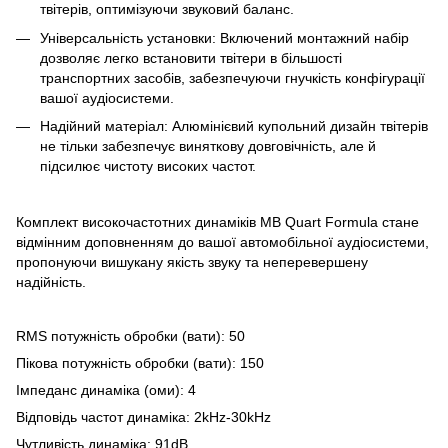
твітерів, оптимізуючи звуковий баланс.
Універсальність установки: Включений монтажний набір
дозволяє легко встановити твітери в більшості
транспортних засобів, забезпечуючи гнучкість конфігурації
вашої аудіосистеми.
Надійний матеріал: Алюмінієвий купольний дизайн твітерів
не тільки забезпечує виняткову довговічність, але й
підсилює чистоту високих частот.
Комплект високочастотних динаміків MB Quart Formula стане
відмінним доповненням до вашої автомобільної аудіосистеми,
пропонуючи вишукану якість звуку та неперевершену
надійність.
RMS потужність обробки (вати): 50
Пікова потужність обробки (вати): 150
Імпеданс динаміка (оми): 4
Відповідь частот динаміка: 2kHz-30kHz
Чутливість динаміка: 91dB