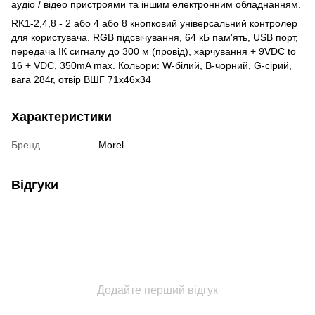
аудіо / відео пристроями та іншим електронним обладнанням.
RK1-2,4,8 - 2 або 4 або 8 кнопковий універсальний контролер
для користувача. RGB підсвічування, 64 кБ пам'ять, USB порт,
передача ІК сигналу до 300 м (провід), харчування + 9VDC to
16 + VDC, 350mA max. Кольори: W-білий, B-чорний, G-сірий,
вага 284г, отвір ВШГ 71х46х34
Характеристики
Бренд
Morel
Відгуки
Додайте перший відгук