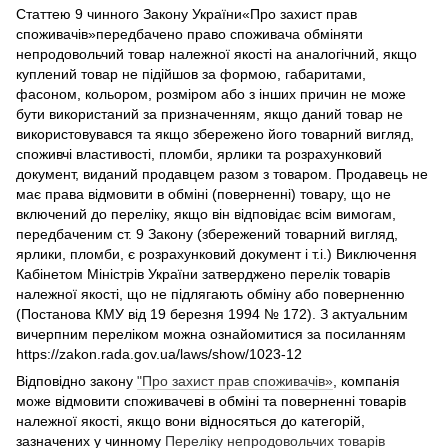
Статтею 9 чинного Закону України«Про захист прав
споживачів»передбачено право споживача обміняти
непродовольчий товар належної якості на аналогічний, якщо
куплений товар не підійшов за формою, габаритами,
фасоном, кольором, розміром або з інших причин не може
бути використаний за призначенням, якщо даний товар не
використовувався та якщо збережено його товарний вигляд,
споживчі властивості, пломби, ярлики та розрахунковий
документ, виданий продавцем разом з товаром. Продавець не
має права відмовити в обміні (поверненні) товару, що не
включений до переліку, якщо він відповідає всім вимогам,
передбаченим ст. 9 Закону (збережений товарний вигляд,
ярлики, пломби, є розрахунковий документ і т.і.) Виключення
Кабінетом Міністрів України затверджено перелік товарів
належної якості, що не підлягають обміну або поверненню
(Постанова КМУ від 19 березня 1994 № 172). З актуальним
вичерпним переліком можна ознайомитися за посиланням
https://zakon.rada.gov.ua/laws/show/1023-12
Відповідно закону
"Про захист прав споживачів»
, компанія
може відмовити споживачеві в обміні та поверненні товарів
належної якості, якщо вони відносяться до категорій,
зазначених у чинному
Переліку непродовольчих товарів