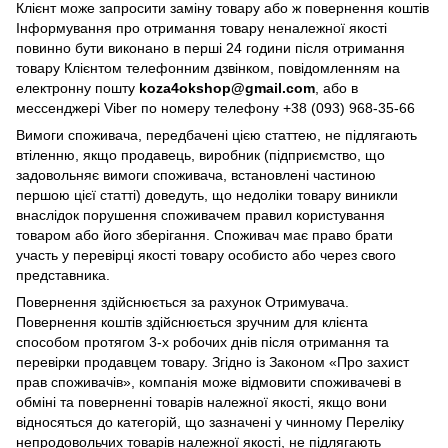
Клієнт може запросити заміну товару або ж повернення коштів
Інформування про отримання товару неналежної якості
повинно бути виконано в перші 24 години після отримання
товару Клієнтом телефонним дзвінком, повідомленням на
електронну пошту
koza4okshop@gmail.com
, або в
мессенджері Viber по номеру телефону +38 (093) 968-35-66
Вимоги споживача, передбачені цією статтею, не підлягають
втіленню, якщо продавець, виробник (підприємство, що
задовольняє вимоги споживача, встановлені частиною
першою цієї статті) доведуть, що недоліки товару виникли
внаслідок порушення споживачем правил користування
товаром або його зберігання. Споживач має право брати
участь у перевірці якості товару особисто або через свого
представника.
Повернення здійснюється за рахунок Отримувача.
Повернення коштів здійснюється зручним для клієнта
способом протягом 3-х робочих днів після отримання та
перевірки продавцем товару. Згідно із Законом «Про захист
прав споживачів», компанія може відмовити споживачеві в
обміні та поверненні товарів належної якості, якщо вони
відносяться до категорій, що зазначені у чинному Переліку
непродовольчих товарів належної якості, не підлягають