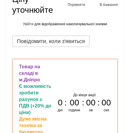
Порівняти
В бажання
уточнюйте
Увійти
для відображення накопичувальної знижки
%
Повідомити, коли з'явиться
Товар на
складі в
м.Дніпро
Є можливість
зробити
До кінця акції
рахунок з
0
00
00
00
ПДВ (+20% до
дні
години
хв
сек
ціни)
Дуже якісна
техніка за
бюджетну