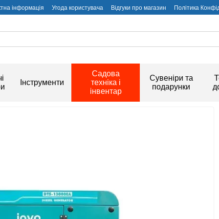
ктна інформація
Угода користувача
Відгуки про магазин
Політика Конфі
Садова
і
Сувеніри та
Т
Інструменти
техніка і
ри
подарунки
д
інвентар