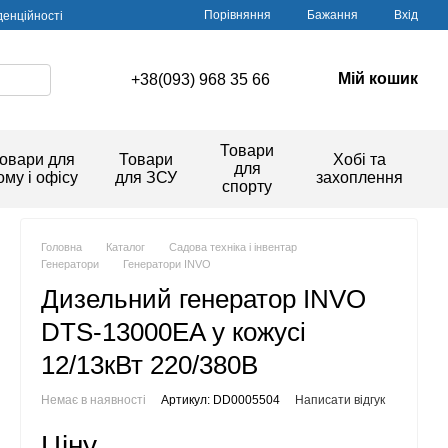
Порівняння
Бажання
Вхід
денційності
Мій кошик
+38(093) 968 35 66
Товари
овари для
Товари
Хобі та
для
ому і офісу
для ЗСУ
захоплення
спорту
Головна
Каталог
Садова техніка і інвентар
Генератори
Генератори INVO
Дизельний генератор INVO
DTS-13000EA у кожусі
12/13кВт 220/380В
Немає в наявності
Артикул: DD0005504
Написати відгук
Ціну