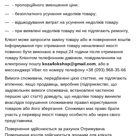
- пропорційного зменшення ціни;
- безоплатного усунення недоліків товару;
- відшкодування витрат на усунення недоліків товару.
- при виявлені недоліків товару які не підлягають ремонту,
Клієнт може запросити заміну товару або ж повернення коштів
Інформування про отримання товару неналежної якості
повинно бути виконано в перші 24 години після отримання
товару Клієнтом телефонним дзвінком, повідомленням на
електронну пошту
koza4okshop@gmail.com
, або в
мессенджері Viber по номеру телефону +38 (093) 968-35-66
Вимоги споживача, передбачені цією статтею, не підлягають
втіленню, якщо продавець, виробник (підприємство, що
задовольняє вимоги споживача, встановлені частиною
першою цієї статті) доведуть, що недоліки товару виникли
внаслідок порушення споживачем правил користування
товаром або його зберігання. Споживач має право брати
участь у перевірці якості товару особисто або через свого
представника.
Повернення здійснюється за рахунок Отримувача.
Повернення коштів здійснюється зручним для клієнта