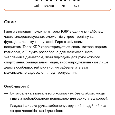
дні
години
хв
сек
Опис
Гиря з вініловим покриттям Toorx
KRP
є одним із найбільш
часто використовуваних елементів у крос-тренінгу та
функціональному тренуванні. Гиря з вініловим
покриттям Toorx KRP характеризується своїм матово-чорним
кольором, а її ручка розроблена для максимального
зчеплення з діаметром, який підходить для руки кожного
спортсмена. Універсальні, міцні, високопродуктивні - це лише
деякі з особливостей цих гир, які забезпечать вам
максимальне задоволення від тренування.
Особливості:
Виготовлена з металевого композиту, без слабких місць
і швів з пофарбованою поверхнею для захисту від корозії.
Гладка і широка ручка забезпечує зручний і надійний хват
як для чоловіків, так і для жінок.