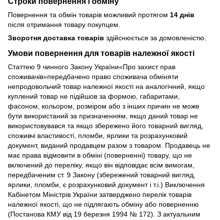
Строки повернення і обміну
Повернення та обмін товарів можливий протягом
14 днів
після отримання товару покупцем.
Зворотня доставка товарів
здійснюється за домовленістю.
Умови повернення для товарів належної якості
Статтею 9 чинного Закону України«Про захист прав
споживачів»передбачено право споживача обміняти
непродовольчий товар належної якості на аналогічний, якщо
куплений товар не підійшов за формою, габаритами,
фасоном, кольором, розміром або з інших причин не може
бути використаний за призначенням, якщо даний товар не
використовувався та якщо збережено його товарний вигляд,
споживчі властивості, пломби, ярлики та розрахунковий
документ, виданий продавцем разом з товаром. Продавець не
має права відмовити в обміні (поверненні) товару, що не
включений до переліку, якщо він відповідає всім вимогам,
передбаченим ст. 9 Закону (збережений товарний вигляд,
ярлики, пломби, є розрахунковий документ і т.і.) Виключення
Кабінетом Міністрів України затверджено перелік товарів
належної якості, що не підлягають обміну або поверненню
(Постанова КМУ від 19 березня 1994 № 172). З актуальним