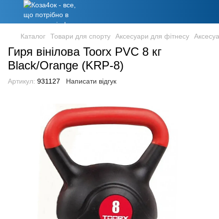
Каталог
Товари для спорту
Аксесуари для фітнесу
Аксесуа
Гиря вінілова Toorx PVC 8 кг
Black/Orange (KRP-8)
Артикул:
931127
Написати відгук