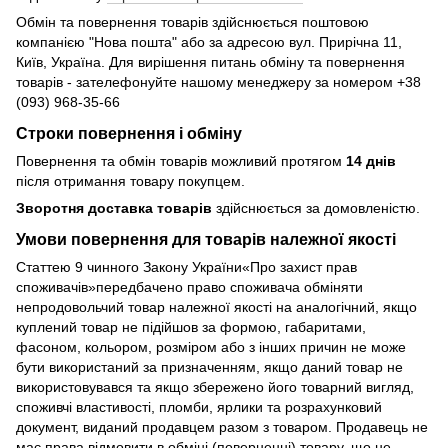
Обмін та повернення товарів здійснюється поштовою
компанією "Нова пошта" або за адресою вул. Прирічна 11,
Київ, Україна. Для вирішення питань обміну та повернення
товарів - зателефонуйте нашому менеджеру за номером +38
(093) 968-35-66
Строки повернення і обміну
Повернення та обмін товарів можливий протягом
14 днів
після отримання товару покупцем.
Зворотня доставка товарів
здійснюється за домовленістю.
Умови повернення для товарів належної якості
Статтею 9 чинного Закону України«Про захист прав
споживачів»передбачено право споживача обміняти
непродовольчий товар належної якості на аналогічний, якщо
куплений товар не підійшов за формою, габаритами,
фасоном, кольором, розміром або з інших причин не може
бути використаний за призначенням, якщо даний товар не
використовувався та якщо збережено його товарний вигляд,
споживчі властивості, пломби, ярлики та розрахунковий
документ, виданий продавцем разом з товаром. Продавець не
має права відмовити в обміні (поверненні) товару, що не