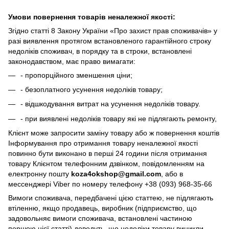
Умови повернення товарів неналежної якості:
Згідно статті 8 Закону України «Про захист прав споживачів» у
разі виявлення протягом встановленого гарантійного строку
недоліків споживач, в порядку та в строки, встановлені
законодавством, має право вимагати:
- пропорційного зменшення ціни;
- безоплатного усунення недоліків товару;
- відшкодування витрат на усунення недоліків товару.
- при виявлені недоліків товару які не підлягають ремонту,
Клієнт може запросити заміну товару або ж повернення коштів
Інформування про отримання товару неналежної якості
повинно бути виконано в перші 24 години після отримання
товару Клієнтом телефонним дзвінком, повідомленням на
електронну пошту
koza4okshop@gmail.com
, або в
мессенджері Viber по номеру телефону +38 (093) 968-35-66
Вимоги споживача, передбачені цією статтею, не підлягають
втіленню, якщо продавець, виробник (підприємство, що
задовольняє вимоги споживача, встановлені частиною
першою цієї статті) доведуть, що недоліки товару виникли