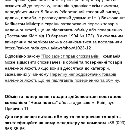
включений до переліку, якщо він відповідає всім вимогам,
передбаченим ст. 9 Закону (збережений товарний вигляд,
ярлики, пломби, є розрахунковий документ і т.і.) Виключення
Кабінетом Міністрів України затверджено перелік товарів
належної якості, що не підлягають обміну або поверненню
(Постанова КМУ від 19 березня 1994 № 172). З актуальним
вичерпним переліком можна ознайомитися за посиланням
https://zakon.rada.gov.ua/laws/show/1023-12
Відповідно закону
"Про захист прав споживачів»
, компанія
може відмовити споживачеві в обміні та поверненні товарів
належної якості, якщо вони відносяться до категорій,
зазначених у чинному
Переліку непродовольчих товарів
належної якості, що не підлягають поверненню та обміну
.
Обмін та повернення товарів здійснюється поштовою
компанією
"Нова пошта"
або за адресою м. Київ, вул.
Прирічна 11.
Для вирішення питань обміну та повернення товарів -
зателефонуйте нашому менеджеру за номером
+38 (093)
968-35-66