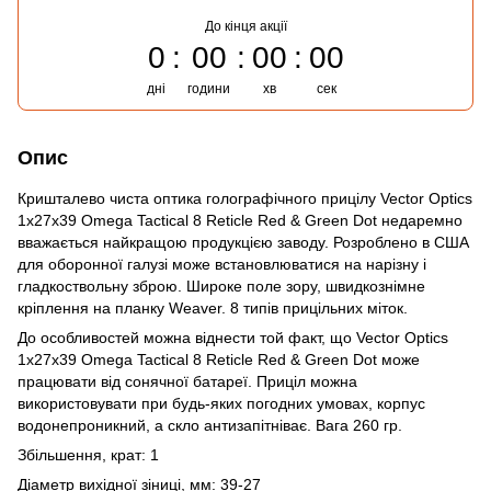
До кінця акції
0
00
00
00
дні
години
хв
сек
Опис
Кришталево чиста оптика голографічного прицілу Vector Optics
1x27x39 Omega Tactical 8 Reticle Red & Green Dot недаремно
вважається найкращою продукцією заводу. Розроблено в США
для оборонної галузі може встановлюватися на нарізну і
гладкоствольну зброю. Широке поле зору, швидкознімне
кріплення на планку Weaver. 8 типів прицільних міток.
До особливостей можна віднести той факт, що Vector Optics
1x27x39 Omega Tactical 8 Reticle Red & Green Dot може
працювати від сонячної батареї. Приціл можна
використовувати при будь-яких погодних умовах, корпус
водонепроникний, а скло антизапітніває. Вага 260 гр.
Збільшення, крат: 1
Діаметр вихідної зіниці, мм: 39-27