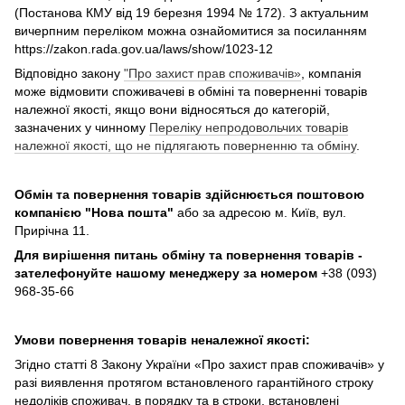
(Постанова КМУ від 19 березня 1994 № 172). З актуальним
вичерпним переліком можна ознайомитися за посиланням
https://zakon.rada.gov.ua/laws/show/1023-12
Відповідно закону
"Про захист прав споживачів»
, компанія
може відмовити споживачеві в обміні та поверненні товарів
належної якості, якщо вони відносяться до категорій,
зазначених у чинному
Переліку непродовольчих товарів
належної якості, що не підлягають поверненню та обміну
.
Обмін та повернення товарів здійснюється поштовою
компанією
"Нова пошта"
або за адресою м. Київ, вул.
Прирічна 11.
Для вирішення питань обміну та повернення товарів -
зателефонуйте нашому менеджеру за номером
+38 (093)
968-35-66
Умови повернення товарів неналежної якості:
Згідно статті 8 Закону України «Про захист прав споживачів» у
разі виявлення протягом встановленого гарантійного строку
недоліків споживач, в порядку та в строки, встановлені