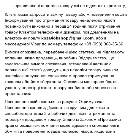
- при виявлені недоліків товару які не підлягають ремонту,
Клієнт може запросити заміну товару або ж повернення коштів
Інформування про отримання товару неналежної якості
повинно бути виконано в перші 24 години після отримання
товару Клієнтом телефонним дзвінком, повідомленням на
електронну пошту
koza4okshop@gmail.com
, або в
мессенджері Viber по номеру телефону +38 (093) 968-35-66
Вимоги споживача, передбачені цією статтею, не підлягають
втіленню, якщо продавець, виробник (підприємство, що
задовольняє вимоги споживача, встановлені частиною
першою цієї статті) доведуть, що недоліки товару виникли
внаслідок порушення споживачем правил користування
товаром або його зберігання. Споживач має право брати
участь у перевірці якості товару особисто або через свого
представника.
Повернення здійснюється за рахунок Отримувача.
Повернення коштів здійснюється зручним для клієнта
способом протягом 3-х робочих днів після отримання та
перевірки продавцем товару. Згідно із Законом «Про захист
прав споживачів», компанія може відмовити споживачеві в
обміні та поверненні товарів належної якості, якщо вони