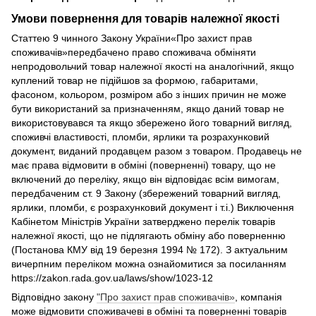
Умови повернення для товарів належної якості
Статтею 9 чинного Закону України«Про захист прав
споживачів»передбачено право споживача обміняти
непродовольчий товар належної якості на аналогічний, якщо
куплений товар не підійшов за формою, габаритами,
фасоном, кольором, розміром або з інших причин не може
бути використаний за призначенням, якщо даний товар не
використовувався та якщо збережено його товарний вигляд,
споживчі властивості, пломби, ярлики та розрахунковий
документ, виданий продавцем разом з товаром. Продавець не
має права відмовити в обміні (поверненні) товару, що не
включений до переліку, якщо він відповідає всім вимогам,
передбаченим ст. 9 Закону (збережений товарний вигляд,
ярлики, пломби, є розрахунковий документ і т.і.) Виключення
Кабінетом Міністрів України затверджено перелік товарів
належної якості, що не підлягають обміну або поверненню
(Постанова КМУ від 19 березня 1994 № 172). З актуальним
вичерпним переліком можна ознайомитися за посиланням
https://zakon.rada.gov.ua/laws/show/1023-12
Відповідно закону
"Про захист прав споживачів»
, компанія
може відмовити споживачеві в обміні та поверненні товарів