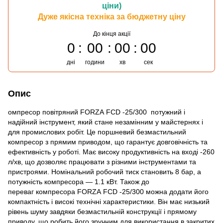
ціни)
Дуже якісна техніка за бюджетну ціну
До кінця акції
0
00
00
00
дні
години
хв
сек
Опис
омпресор повітряний FORZA FCD -25/300 потужний і
надійний інструмент, який стане незамінним у майстернях і
для промислових робіт. Це поршневий безмастильний
компресор з прямим приводом, що гарантує довговічність та
ефективність у роботі. Має високу продуктивність на вході -260
л/хв, що дозволяє працювати з різними інструментами та
пристроями. Номінальний робочий тиск становить 8 бар, а
потужність компресора — 1.1 кВт. Також до
переваг компресора FORZA FCD -25/300 можна додати його
компактність і високі технічні характеристики. Він має низький
рівень шуму завдяки безмастильній конструкції і прямому
приводу, що робить його зручним для використання в закритих