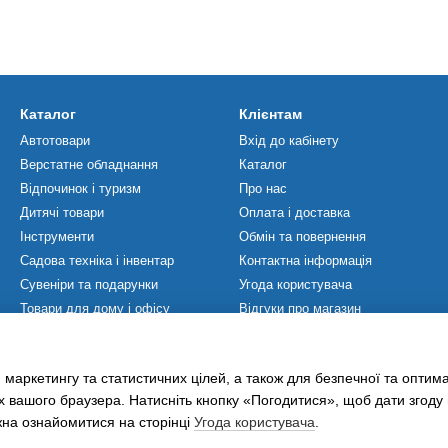
Каталог
Клієнтам
Автотовари
Вхід до кабінету
Верстатне обладнання
Каталог
Відпочинок і туризм
Про нас
Дитячі товари
Оплата і доставка
Інструменти
Обмін та повернення
Садова техніка і інвентар
Контактна інформація
Сувеніри та подарунки
Угода користувача
Товари для дому і офісу
Відгуки про магазин
Товари для ЗСУ
Мапа сайту
Товари для спорту
Політика Конфіденційності
 маркетингу та статистичних цілей, а також для безпечної та оптим
Хобі та захоплення
х вашого браузера. Натисніть кнопку «Погодитися», щоб дати згоду
жна ознайомитися на сторінці
Угода користувача
.