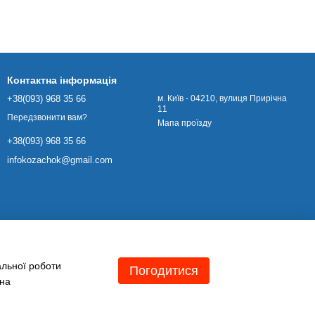
Контактна інформація
+38(093) 968 35 66
м. Київ - 04210, вулиця Прирічна
11
Передзвонити вам?
Мапа проїзду
+38(093) 968 35 66
infokozachok@gmail.com
альної роботи
Погодитися
 на