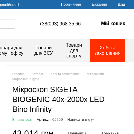
Порівняння
Бажання
Вхід
денційності
Мій кошик
+38(093) 968 35 66
Товари
овари для
Товари
Хобі та
для
ому і офісу
для ЗСУ
захоплення
спорту
Головна
Каталог
Хобі та захоплення
Мікроскопи
Мікроскопи Sigeta
Мікроскоп SIGETA
BIOGENIC 40x-2000x LED
Bino Infinity
В наявності
Артикул: 65259
Написати відгук
43 014 грн
Порівняти
В бажання