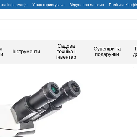
ктна інформація
Угода користувача
Відгуки про магазин
Політика Конфі
Садова
і
Сувеніри та
Т
Інструменти
техніка і
ри
подарунки
д
інвентар