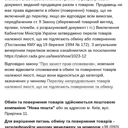
документ, виданий продавцем разом з товаром. Продавець не
має права відмовити в обміні (поверненні) товару, що не
включений до переліку, якщо він відповідає всім вимогам,
передбаченим ст. 9 Закону (збережений товарний вигляд,
ярлики, пломби, є розрахунковий документ і т.і.) Виключення
Кабінетом Міністрів України затверджено перелік товарів
належної якості, що не підлягають обміну або поверненню
(Постанова КМУ від 19 березня 1994 № 172). З актуальним
вичерпним переліком можна ознайомитися за посиланням
https://zakon.rada.gov.ua/laws/show/1023-12
Відповідно закону
"Про захист прав споживачів»
, компанія
може відмовити споживачеві в обміні та поверненні товарів
належної якості, якщо вони відносяться до категорій,
зазначених у чинному
Переліку непродовольчих товарів
належної якості, що не підлягають поверненню та обміну
.
Обмін та повернення товарів здійснюється поштовою
компанією
"Нова пошта"
або за адресою м. Київ, вул.
Прирічна 11.
Для вирішення питань обміну та повернення товарів -
зателефонуйте нашому менеджеру за номером
+38 (093)