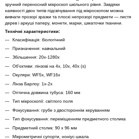
зручний переносний мікроскоп шкільного рівня. Завдяки
наявності двох типів підсвічування під мікроскопом можна
вивчати прозорі зразки та плоскі непрозорі предмети — листя
дерев і аркуші паперу, монети, марки, шматочки тканини.
Технічні характеристики:
Класифікація: біологічний
Призначення: навчальний
Збільшення: 20x-1280x
Об'єктиви: лінзові на 4x, 10x, 40x (s)
Окуляри: WF5x, WF16x
Лінза Барлоу: 1x-2x
Оптична довжина тубуса: 160 мм
Тип мікроскопії: світлого поля
Фокусування: грубе з двостороннім керуванням
Тип фокусування: переміщенням предметного столика
Предметний столик: 90 x 96 мм
Мікрометричні супорти, ноніус-шкала