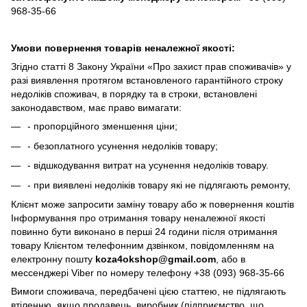
968-35-66
Умови повернення товарів неналежної якості:
Згідно статті 8 Закону України «Про захист прав споживачів» у
разі виявлення протягом встановленого гарантійного строку
недоліків споживач, в порядку та в строки, встановлені
законодавством, має право вимагати:
- пропорційного зменшення ціни;
- безоплатного усунення недоліків товару;
- відшкодування витрат на усунення недоліків товару.
- при виявлені недоліків товару які не підлягають ремонту,
Клієнт може запросити заміну товару або ж повернення коштів
Інформування про отримання товару неналежної якості
повинно бути виконано в перші 24 години після отримання
товару Клієнтом телефонним дзвінком, повідомленням на
електронну пошту
koza4okshop@gmail.com
, або в
мессенджері Viber по номеру телефону +38 (093) 968-35-66
Вимоги споживача, передбачені цією статтею, не підлягають
втіленню, якщо продавець, виробник (підприємство, що