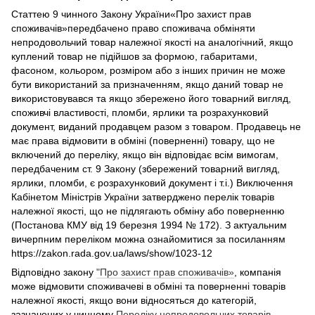
Статтею 9 чинного Закону України«Про захист прав
споживачів»передбачено право споживача обміняти
непродовольчий товар належної якості на аналогічний, якщо
куплений товар не підійшов за формою, габаритами,
фасоном, кольором, розміром або з інших причин не може
бути використаний за призначенням, якщо даний товар не
використовувався та якщо збережено його товарний вигляд,
споживчі властивості, пломби, ярлики та розрахунковий
документ, виданий продавцем разом з товаром. Продавець не
має права відмовити в обміні (поверненні) товару, що не
включений до переліку, якщо він відповідає всім вимогам,
передбаченим ст. 9 Закону (збережений товарний вигляд,
ярлики, пломби, є розрахунковий документ і т.і.) Виключення
Кабінетом Міністрів України затверджено перелік товарів
належної якості, що не підлягають обміну або поверненню
(Постанова КМУ від 19 березня 1994 № 172). З актуальним
вичерпним переліком можна ознайомитися за посиланням
https://zakon.rada.gov.ua/laws/show/1023-12
Відповідно закону
"Про захист прав споживачів»
, компанія
може відмовити споживачеві в обміні та поверненні товарів
належної якості, якщо вони відносяться до категорій,
зазначених у чинному
Переліку непродовольчих товарів