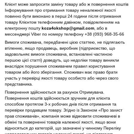
Клієнт може запросити заміну товару або ж повернення коштів
Інформування про отримання товару неналежної якості
повинно бути виконано в перші 24 години після отримання
товару Клієнтом телефонним дзвінком, повідомленням на
електронну пошту
koza4okshop@gmail.com
, або в
мессенджері Viber по номеру телефону +38 (093) 968-35-66
Вимоги споживача, передбачені цією статтею, не підлягають
втіленню, якщо продавець, виробник (підприємство, що
задовольняє вимоги споживача, встановлені частиною
першою цієї статті) доведуть, що недоліки товару виникли
внаслідок порушення споживачем правил користування
товаром або його зберігання. Споживач має право брати
участь у перевірці якості товару особисто або через свого
представника.
Повернення здійснюється за рахунок Отримувача.
Повернення коштів здійснюється зручним для клієнта
способом протягом 3-х робочих днів після отримання та
перевірки продавцем товару. Згідно із Законом «Про захист
прав споживачів», компанія може відмовити споживачеві в
обміні та поверненні товарів належної якості, якщо вони
відносяться до категорій, що зазначені у чинному Переліку
непродовольчих товарів належної якості, не підлягають