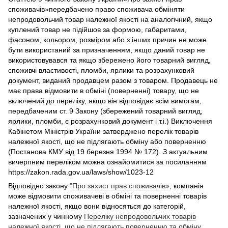
споживачів»передбачено право споживача обміняти
непродовольчий товар належної якості на аналогічний, якщо
куплений товар не підійшов за формою, габаритами,
фасоном, кольором, розміром або з інших причин не може
бути використаний за призначенням, якщо даний товар не
використовувався та якщо збережено його товарний вигляд,
споживчі властивості, пломби, ярлики та розрахунковий
документ, виданий продавцем разом з товаром. Продавець не
має права відмовити в обміні (поверненні) товару, що не
включений до переліку, якщо він відповідає всім вимогам,
передбаченим ст. 9 Закону (збережений товарний вигляд,
ярлики, пломби, є розрахунковий документ і т.і.) Виключення
Кабінетом Міністрів України затверджено перелік товарів
належної якості, що не підлягають обміну або поверненню
(Постанова КМУ від 19 березня 1994 № 172). З актуальним
вичерпним переліком можна ознайомитися за посиланням
https://zakon.rada.gov.ua/laws/show/1023-12
Відповідно закону
"Про захист прав споживачів»
, компанія
може відмовити споживачеві в обміні та поверненні товарів
належної якості, якщо вони відносяться до категорій,
зазначених у чинному
Переліку непродовольчих товарів
належної якості, що не підлягають поверненню та обміну
.