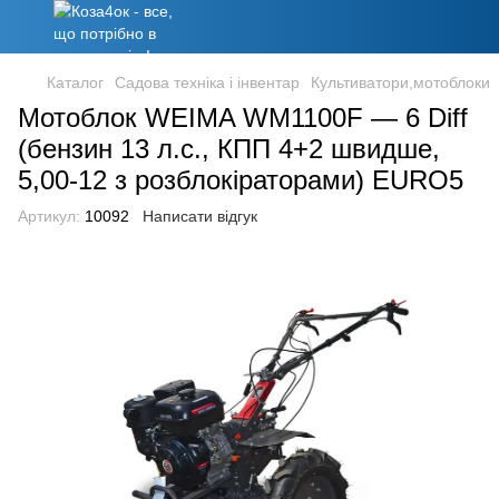
Каталог
Садова техніка і інвентар
Культиватори,мотоблоки
Мотоблок WEIMA WM1100F — 6 Diff
(бензин 13 л.с., КПП 4+2 швидше,
5,00-12 з розблокіраторами) EURO5
Артикул:
10092
Написати відгук