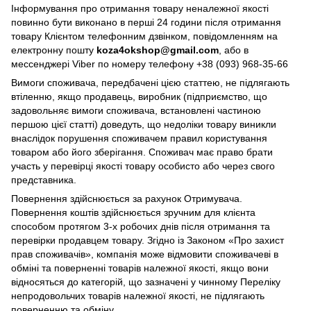
Інформування про отримання товару неналежної якості
повинно бути виконано в перші 24 години після отримання
товару Клієнтом телефонним дзвінком, повідомленням на
електронну пошту
koza4okshop@gmail.com
, або в
мессенджері Viber по номеру телефону +38 (093) 968-35-66
Вимоги споживача, передбачені цією статтею, не підлягають
втіленню, якщо продавець, виробник (підприємство, що
задовольняє вимоги споживача, встановлені частиною
першою цієї статті) доведуть, що недоліки товару виникли
внаслідок порушення споживачем правил користування
товаром або його зберігання. Споживач має право брати
участь у перевірці якості товару особисто або через свого
представника.
Повернення здійснюється за рахунок Отримувача.
Повернення коштів здійснюється зручним для клієнта
способом протягом 3-х робочих днів після отримання та
перевірки продавцем товару. Згідно із Законом «Про захист
прав споживачів», компанія може відмовити споживачеві в
обміні та поверненні товарів належної якості, якщо вони
відносяться до категорій, що зазначені у чинному Переліку
непродовольчих товарів належної якості, не підлягають
поверненню та обміну.