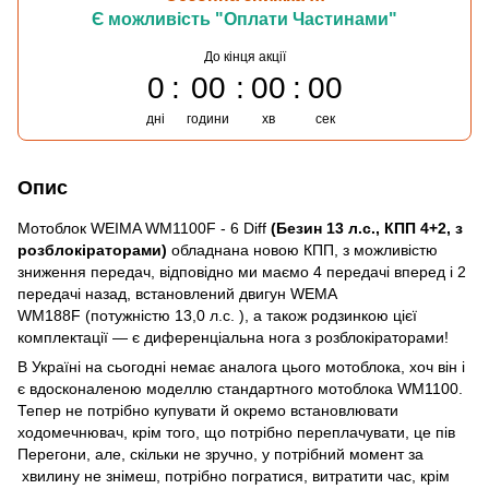
Є можливість "Оплати Частинами"
До кінця акції
0
00
00
00
дні
години
хв
сек
Опис
Мотоблок WEIMA WM1100F - 6 Diff
(Безин 13 л.с., КПП 4+2, з
розблокіраторами)
обладнана новою КПП, з можливістю
зниження передач, відповідно ми маємо 4 передачі вперед і 2
передачі назад, встановлений двигун WEMA
WM188F (потужністю 13,0 л.с. ), а також родзинкою цієї
комплектації — є диференціальна нога з розблокіраторами!
В Україні на сьогодні немає аналога цього мотоблока, хоч він і
є вдосконаленою моделлю стандартного мотоблока WM1100.
Тепер не потрібно купувати й окремо встановлювати
ходомечнювач, крім того, що потрібно переплачувати, це пів
Перегони, але, скільки не зручно, у потрібний момент за
хвилину не знімеш, потрібно погратися, витратити час, крім