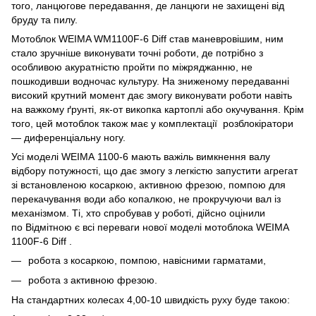
того, ланцюгове передавання, де ланцюги не захищені від
бруду та пилу.
Мотоблок WEIMA WM1100F-6 Diff став маневровішим, ним
стало зручніше виконувати точні роботи, де потрібно з
особливою акуратністю пройти по міжряджанню, не
пошкодивши водночас культуру. На зниженому передаванні
високий крутний момент дає змогу виконувати роботи навіть
на важкому ґрунті, як-от викопка картоплі або окучування. Крім
того, цей мотоблок також має у комплектації розблокіратори
— диференціальну ногу.
Усі моделі WEIMA 1100-6 мають важіль вимкнення валу
відбору потужності, що дає змогу з легкістю запустити агрегат
зі встановленою косаркою, активною фрезою, помпою для
перекачування води або копалкою, не прокручуючи вал із
механізмом. Ті, хто спробував у роботі, дійсно оцінили
по Відмітною є всі переваги нової моделі мотоблока WEIMA
1100F-6 Diff .
робота з косаркою, помпою, навісними гарматами,
робота з активною фрезою.
На стандартних колесах 4,00-10 швидкість руху буде такою: