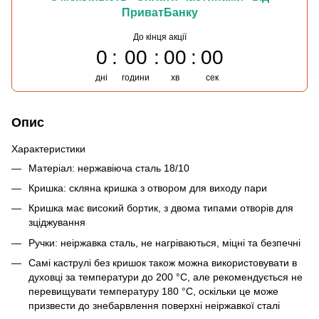
ПриватБанку
До кінця акції
0
00
00
00
дні
години
хв
сек
Опис
Характеристики
Матеріал: нержавіюча сталь 18/10
Кришка: скляна кришка з отвором для виходу пари
Кришка має високий бортик, з двома типами отворів для
зціджування
Ручки: неіржавка сталь, не нагріваються, міцні та безпечні
Самі каструлі без кришок також можна використовувати в
духовці за температури до 200 °C, але рекомендується не
перевищувати температуру 180 °C, оскільки це може
призвести до знебарвлення поверхні неіржавкої сталі