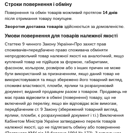
Строки повернення і обміну
Повернення та обмін товарів можливий протягом
14 днів
після отримання товару покупцем.
Зворотня доставка товарів
здійснюється за домовленістю.
Умови повернення для товарів належної якості
Статтею 9 чинного Закону України«Про захист прав
споживачів»передбачено право споживача обміняти
непродовольчий товар належної якості на аналогічний, якщо
куплений товар не підійшов за формою, габаритами,
фасоном, кольором, розміром або з інших причин не може
бути використаний за призначенням, якщо даний товар не
використовувався та якщо збережено його товарний вигляд,
споживчі властивості, пломби, ярлики та розрахунковий
документ, виданий продавцем разом з товаром. Продавець не
має права відмовити в обміні (поверненні) товару, що не
включений до переліку, якщо він відповідає всім вимогам,
передбаченим ст. 9 Закону (збережений товарний вигляд,
ярлики, пломби, є розрахунковий документ і т.і.) Виключення
Кабінетом Міністрів України затверджено перелік товарів
належної якості, що не підлягають обміну або поверненню