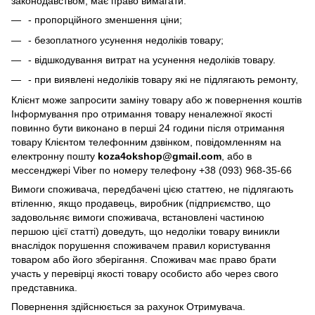
законодавством, має право вимагати:
- пропорційного зменшення ціни;
- безоплатного усунення недоліків товару;
- відшкодування витрат на усунення недоліків товару.
- при виявлені недоліків товару які не підлягають ремонту,
Клієнт може запросити заміну товару або ж повернення коштів
Інформування про отримання товару неналежної якості
повинно бути виконано в перші 24 години після отримання
товару Клієнтом телефонним дзвінком, повідомленням на
електронну пошту
koza4okshop@gmail.com
, або в
мессенджері Viber по номеру телефону +38 (093) 968-35-66
Вимоги споживача, передбачені цією статтею, не підлягають
втіленню, якщо продавець, виробник (підприємство, що
задовольняє вимоги споживача, встановлені частиною
першою цієї статті) доведуть, що недоліки товару виникли
внаслідок порушення споживачем правил користування
товаром або його зберігання. Споживач має право брати
участь у перевірці якості товару особисто або через свого
представника.
Повернення здійснюється за рахунок Отримувача.