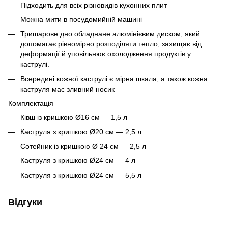
Підходить для всіх різновидів кухонних плит
Можна мити в посудомийній машині
Тришарове дно обладнане алюмінієвим диском, який
допомагає рівномірно розподіляти тепло, захищає від
деформації й уповільнює охолодження продуктів у
каструлі.
Всередині кожної каструлі є мірна шкала, а також кожна
каструля має зливний носик
Комплектація
Ківш із кришкою Ø16 см — 1,5 л
Каструля з кришкою Ø20 см — 2,5 л
Сотейник із кришкою Ø 24 см — 2,5 л
Каструля з кришкою Ø24 см — 4 л
Каструля з кришкою Ø24 см — 5,5 л
Відгуки