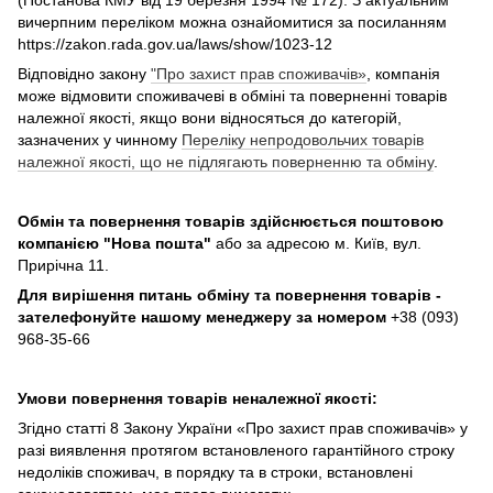
(Постанова КМУ від 19 березня 1994 № 172). З актуальним
вичерпним переліком можна ознайомитися за посиланням
https://zakon.rada.gov.ua/laws/show/1023-12
Відповідно закону
"Про захист прав споживачів»
, компанія
може відмовити споживачеві в обміні та поверненні товарів
належної якості, якщо вони відносяться до категорій,
зазначених у чинному
Переліку непродовольчих товарів
належної якості, що не підлягають поверненню та обміну
.
Обмін та повернення товарів здійснюється поштовою
компанією
"Нова пошта"
або за адресою м. Київ, вул.
Прирічна 11.
Для вирішення питань обміну та повернення товарів -
зателефонуйте нашому менеджеру за номером
+38 (093)
968-35-66
Умови повернення товарів неналежної якості:
Згідно статті 8 Закону України «Про захист прав споживачів» у
разі виявлення протягом встановленого гарантійного строку
недоліків споживач, в порядку та в строки, встановлені