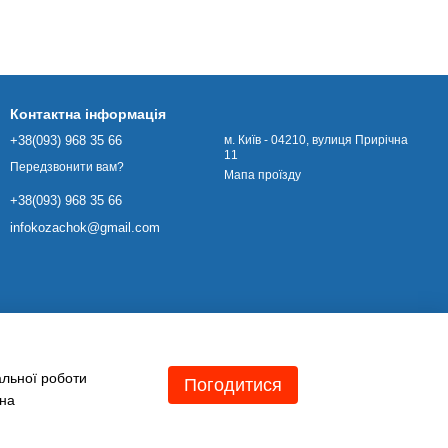
Контактна інформація
+38(093) 968 35 66
м. Київ - 04210, вулиця Прирічна
11
Передзвонити вам?
Мапа проїзду
+38(093) 968 35 66
infokozachok@gmail.com
альної роботи
Погодитися
 на