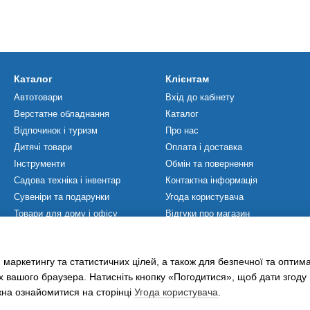
Каталог
Клієнтам
Автотовари
Вхід до кабінету
Верстатне обладнання
Каталог
Відпочинок і туризм
Про нас
Дитячі товари
Оплата і доставка
Інструменти
Обмін та повернення
Садова техніка і інвентар
Контактна інформація
Сувеніри та подарунки
Угода користувача
Товари для дому і офісу
Відгуки про магазин
Товари для ЗСУ
Мапа сайту
Товари для спорту
Політика Конфіденційності
 маркетингу та статистичних цілей, а також для безпечної та оптим
Хобі та захоплення
х вашого браузера. Натисніть кнопку «Погодитися», щоб дати згоду
жна ознайомитися на сторінці
Угода користувача
.