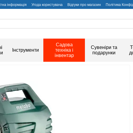
ктна інформація
Угода користувача
Відгуки про магазин
Політика Конфі
Садова
і
Сувеніри та
Т
Інструменти
техніка і
ри
подарунки
д
інвентар