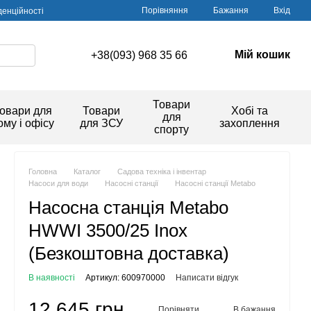
Порівняння
Бажання
Вхід
денційності
Мій кошик
+38(093) 968 35 66
Товари
овари для
Товари
Хобі та
для
ому і офісу
для ЗСУ
захоплення
спорту
Головна
Каталог
Садова техніка і інвентар
Насоси для води
Насосні станції
Насосні станції Metabo
Насосна станція Metabo
HWWI 3500/25 Inox
(Безкоштовна доставка)
В наявності
Артикул: 600970000
Написати відгук
12 645 грн
Порівняти
В бажання