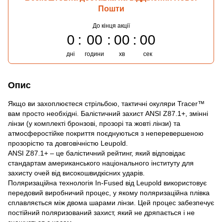
Пошти
До кінця акції
0
00
00
00
дні
години
хв
сек
Опис
Якщо ви захоплюєтеся стрільбою, тактичні окуляри Tracer™
вам просто необхідні. Балістичний захист ANSI Z87.1+, змінні
лінзи (у комплекті бронзові, прозорі та жовті лінзи) та
атмосферостійке покриття поєднуються з неперевершеною
прозорістю та довговічністю Leupold.
ANSI Z87.1+ – це балістичний рейтинг, який відповідає
стандартам американського національного інституту для
захисту очей від високошвидкісних ударів.
Поляризаційна технологія In-Fused від Leupold використовує
передовий виробничий процес, у якому поляризаційна плівка
сплавляється між двома шарами лінзи. Цей процес забезпечує
постійний поляризований захист, який не дряпається і не