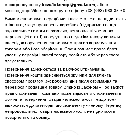
електронну пошту
koza4okshop@gmail.com
, або в
мессенджері Viber по номеру телефону +38 (093) 968-35-66
Вимоги споживача, передбачені цією статтею, не підлягають
втіленню, якщо продавець, виробник (підприємство, що
задовольняє вимоги споживача, встановлені частиною
першою цієї статті) доведуть, що недоліки товару виникли
внаслідок порушення споживачем правил користування
товаром або його зберігання. Споживач має право брати
участь у перевірці якості товару особисто або через свого
представника.
Повернення здійснюється за рахунок Отримувача.
Повернення коштів здійснюється зручним для клієнта
способом протягом 3-х робочих днів після отримання та
перевірки продавцем товару. Згідно із Законом «Про захист
прав споживачів», компанія може відмовити споживачеві в
обміні та поверненні товарів належної якості, якщо вони
відносяться до категорій, що зазначені у чинному Переліку
непродовольчих товарів належної якості, не підлягають
поверненню та обміну.