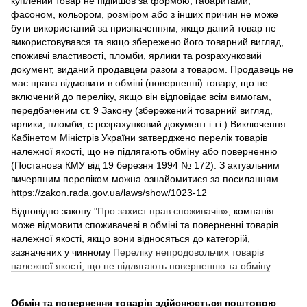
куплений товар не підійшов за формою, габаритами,
фасоном, кольором, розміром або з інших причин не може
бути використаний за призначенням, якщо даний товар не
використовувався та якщо збережено його товарний вигляд,
споживчі властивості, пломби, ярлики та розрахунковий
документ, виданий продавцем разом з товаром. Продавець не
має права відмовити в обміні (поверненні) товару, що не
включений до переліку, якщо він відповідає всім вимогам,
передбаченим ст. 9 Закону (збережений товарний вигляд,
ярлики, пломби, є розрахунковий документ і т.і.) Виключення
Кабінетом Міністрів України затверджено перелік товарів
належної якості, що не підлягають обміну або поверненню
(Постанова КМУ від 19 березня 1994 № 172). З актуальним
вичерпним переліком можна ознайомитися за посиланням
https://zakon.rada.gov.ua/laws/show/1023-12
Відповідно закону
"Про захист прав споживачів»
, компанія
може відмовити споживачеві в обміні та поверненні товарів
належної якості, якщо вони відносяться до категорій,
зазначених у чинному
Переліку непродовольчих товарів
належної якості, що не підлягають поверненню та обміну
.
Обмін та повернення товарів здійснюється поштовою