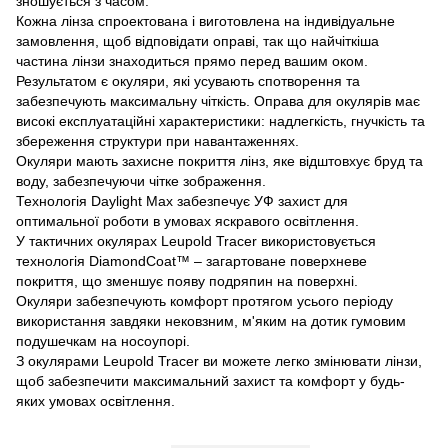
зношується з часом.
Кожна лінза спроектована і виготовлена на індивідуальне
замовлення, щоб відповідати оправі, так що найчіткіша
частина лінзи знаходиться прямо перед вашим оком.
Результатом є окуляри, які усувають спотворення та
забезпечують максимальну чіткість. Оправа для окулярів має
високі експлуатаційні характеристики: надлегкість, гнучкість та
збереження структури при навантаженнях.
Окуляри мають захисне покриття лінз, яке відштовхує бруд та
воду, забезпечуючи чітке зображення.
Технологія Daylight Max забезпечує УФ захист для
оптимальної роботи в умовах яскравого освітлення.
У тактичних окулярах Leupold Tracer використовується
технологія DiamondCoat™ – загартоване поверхневе
покриття, що зменшує появу подряпин на поверхні.
Окуляри забезпечують комфорт протягом усього періоду
використання завдяки нековзним, м'яким на дотик гумовим
подушечкам на носоупорі.
З окулярами Leupold Tracer ви можете легко змінювати лінзи,
щоб забезпечити максимальний захист та комфорт у будь-
яких умовах освітлення.