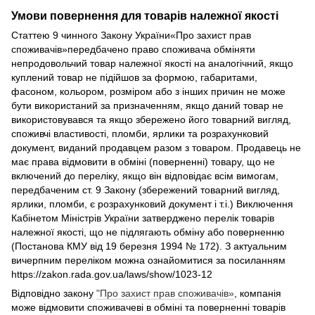
Умови повернення для товарів належної якості
Статтею 9 чинного Закону України«Про захист прав
споживачів»передбачено право споживача обміняти
непродовольчий товар належної якості на аналогічний, якщо
куплений товар не підійшов за формою, габаритами,
фасоном, кольором, розміром або з інших причин не може
бути використаний за призначенням, якщо даний товар не
використовувався та якщо збережено його товарний вигляд,
споживчі властивості, пломби, ярлики та розрахунковий
документ, виданий продавцем разом з товаром. Продавець не
має права відмовити в обміні (поверненні) товару, що не
включений до переліку, якщо він відповідає всім вимогам,
передбаченим ст. 9 Закону (збережений товарний вигляд,
ярлики, пломби, є розрахунковий документ і т.і.) Виключення
Кабінетом Міністрів України затверджено перелік товарів
належної якості, що не підлягають обміну або поверненню
(Постанова КМУ від 19 березня 1994 № 172). З актуальним
вичерпним переліком можна ознайомитися за посиланням
https://zakon.rada.gov.ua/laws/show/1023-12
Відповідно закону
"Про захист прав споживачів»
, компанія
може відмовити споживачеві в обміні та поверненні товарів