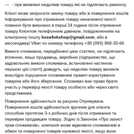
- при виявлені недоліків товару які не підлягають ремонту,
Клієнт може запросити заміну товару або ж повернення коштів
Інформування про отримання товару неналежної якості
повинно бути виконано в перші 24 години після отримання
товару Клієнтом телефонним дзвінком, повідомленням на
електронну пошту
koza4okshop@gmail.com
, або в
мессенджері Viber по номеру телефону +38 (093) 968-35-66
Вимоги споживача, передбачені цією статтею, не підлягають
втіленню, якщо продавець, виробник (підприємство, що
задовольняє вимоги споживача, встановлені частиною
першою цієї статті) доведуть, що недоліки товару виникли
внаслідок порушення споживачем правил користування
товаром або його зберігання. Споживач має право брати
участь у перевірці якості товару особисто або через свого
представника.
Повернення здійснюється за рахунок Отримувача.
Повернення коштів здійснюється зручним для клієнта
способом протягом 3-х робочих днів після отримання та
перевірки продавцем товару. Згідно із Законом «Про захист
прав споживачів», компанія може відмовити споживачеві в
обміні та поверненні товарів належної якості, якщо вони