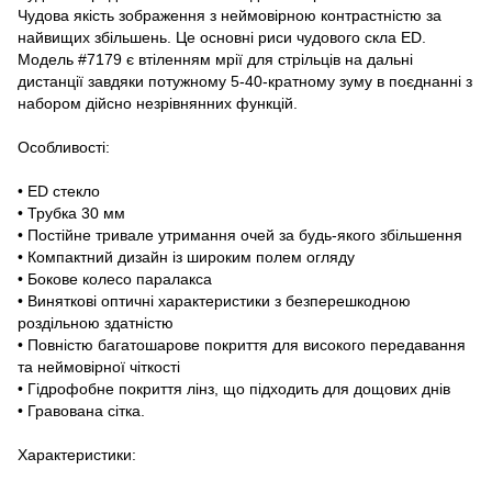
Чудова якість зображення з неймовірною контрастністю за
найвищих збільшень. Це основні риси чудового скла ED.
Модель #7179 є втіленням мрії для стрільців на дальні
дистанції завдяки потужному 5-40-кратному зуму в поєднанні з
набором дійсно незрівнянних функцій.
Особливості:
• ED стекло
• Трубка 30 мм
• Постійне тривале утримання очей за будь-якого збільшення
• Компактний дизайн із широким полем огляду
• Бокове колесо паралакса
• Виняткові оптичні характеристики з безперешкодною
роздільною здатністю
• Повністю багатошарове покриття для високого передавання
та неймовірної чіткості
• Гідрофобне покриття лінз, що підходить для дощових днів
• Гравована сітка.
Характеристики: