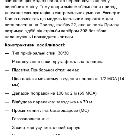
збирання цієї моделі набагато перевершує заявлену
виробником ціну. Тому попри змінне збільшення прилад
допускає експлуатацію в екстремальних умовах. Експерти
Konus називають цю модель ідеальним варіантом для
встановлення на Прилад калібру.22, але «в полі» Прилад
витримує відбій від стрільби калібром.308 без збою
налаштувань і пошкоджень оптики.
Конструктивні особливості:
Тип прибиральні сітки: 30/30
Розташування сітки: друга фокальна площина
Підсвітка Приборьної сітки: немає
Ціна поділки механізму введення поправок: 1/2 MOA (14
мм)
Діапазон поправок на 100 м: 2 м (69 MOA)
Відбудова паралакса: заводська на 70 м
Просвітлення лінз: багатошарове (MC)
Газозаповнення: є
Захист корпусу: металевий корпус