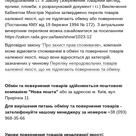
передбаченим ст. 9 Закону (збережений товарний вигляд,
ярлики, пломби, є розрахунковий документ і т.і.) Виключення
Кабінетом Міністрів України затверджено перелік товарів
належної якості, що не підлягають обміну або поверненню
(Постанова КМУ від 19 березня 1994 № 172). З актуальним
вичерпним переліком можна ознайомитися за посиланням
https://zakon.rada.gov.ua/laws/show/1023-12
Відповідно закону
"Про захист прав споживачів»
, компанія
може відмовити споживачеві в обміні та поверненні товарів
належної якості, якщо вони відносяться до категорій,
зазначених у чинному
Переліку непродовольчих товарів
належної якості, що не підлягають поверненню та обміну
.
Обмін та повернення товарів здійснюється поштовою
компанією
"Нова пошта"
або за адресою м. Київ, вул.
Прирічна 11.
Для вирішення питань обміну та повернення товарів -
зателефонуйте нашому менеджеру за номером
+38 (093)
968-35-66
Умови повернення товарів неналежної якості: