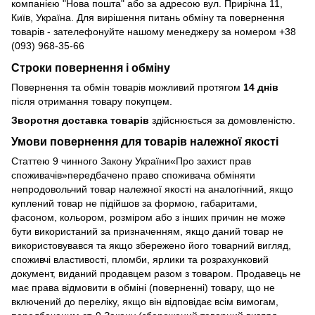
компанією "Нова пошта" або за адресою вул. Прирічна 11,
Київ, Україна. Для вирішення питань обміну та повернення
товарів - зателефонуйте нашому менеджеру за номером +38
(093) 968-35-66
Строки повернення і обміну
Повернення та обмін товарів можливий протягом
14 днів
після отримання товару покупцем.
Зворотня доставка товарів
здійснюється за домовленістю.
Умови повернення для товарів належної якості
Статтею 9 чинного Закону України«Про захист прав
споживачів»передбачено право споживача обміняти
непродовольчий товар належної якості на аналогічний, якщо
куплений товар не підійшов за формою, габаритами,
фасоном, кольором, розміром або з інших причин не може
бути використаний за призначенням, якщо даний товар не
використовувався та якщо збережено його товарний вигляд,
споживчі властивості, пломби, ярлики та розрахунковий
документ, виданий продавцем разом з товаром. Продавець не
має права відмовити в обміні (поверненні) товару, що не
включений до переліку, якщо він відповідає всім вимогам,