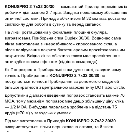
KONUSPRO 2-7x32 30/30
— компактний Прилад-перемінник із
робочим діапазоном 2-7 крат. Завдяки невеликому збільшенню
оптичної системи, Прилад з об'єктивом Ø 32 мм має достатню
світлосилу для роботи в сутінку та перед світанок.
На лінзі, розташованій у фокальній площині окуляра,
вигравіювана Приборьна сітка Duplex 30/30. Водночас сама
лінза виготовлена з «нерозбивного» спресованого скла, а
після полірування покрита багатошаровим просвітлювальним
покриттям. Вхідна лінза об'єктива також має просвітлення з
антивідблисковим ефектом (відтінок «смарагд»).
Лінії перехрестя Прибиральні сітки дуже тонкі, завдяки чому
точність Прибирання з
KONUSPRO 2-7x32 30/30
не
поступається точності Прибирання за допомогою моделей
більшої кратності з центральною маркою типу DOT або Circle.
Допустимий діапазон введення поправок становить майже 70
MOA, тому механізм поправок має дещо збільшену ціну кліка
— 1/2 MOA. Вибудова паралакса зроблена на відстань 75
ярдів (≈70 м) у заводських умовах.
Під час виготовлення Приладів
KONUSPRO 2-7x32 30/30
використовується тільки першокласна оптика, та й якість