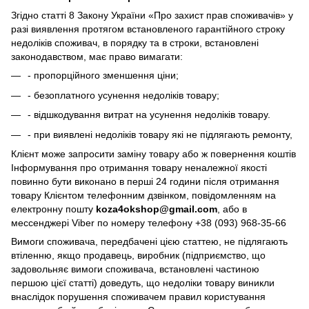
Згідно статті 8 Закону України «Про захист прав споживачів» у
разі виявлення протягом встановленого гарантійного строку
недоліків споживач, в порядку та в строки, встановлені
законодавством, має право вимагати:
- пропорційного зменшення ціни;
- безоплатного усунення недоліків товару;
- відшкодування витрат на усунення недоліків товару.
- при виявлені недоліків товару які не підлягають ремонту,
Клієнт може запросити заміну товару або ж повернення коштів
Інформування про отримання товару неналежної якості
повинно бути виконано в перші 24 години після отримання
товару Клієнтом телефонним дзвінком, повідомленням на
електронну пошту
koza4okshop@gmail.com
, або в
мессенджері Viber по номеру телефону +38 (093) 968-35-66
Вимоги споживача, передбачені цією статтею, не підлягають
втіленню, якщо продавець, виробник (підприємство, що
задовольняє вимоги споживача, встановлені частиною
першою цієї статті) доведуть, що недоліки товару виникли
внаслідок порушення споживачем правил користування