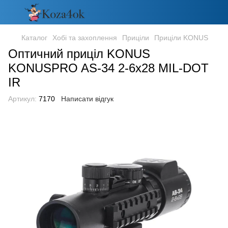
Каталог
Хобі та захоплення
Приціли
Приціли KONUS
Оптичний приціл KONUS
KONUSPRO AS-34 2-6x28 MIL-DOT
IR
Артикул:
7170
Написати відгук