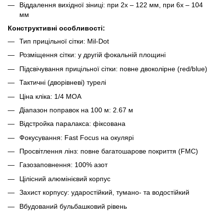
Віддалення вихідної зіниці: при 2х – 122 мм, при 6х – 104
мм
Конструктивні особливості:
Тип прицільної сітки: Mil-Dot
Розміщення сітки: у другій фокальній площині
Підсвічування прицільної сітки: повне двоколірне (red/blue)
Тактичні (дворівневі) турелі
Ціна кліка: 1/4 MOA
Діапазон поправок на 100 м: 2.67 м
Відстройка паралакса: фіксована
Фокусування: Fast Focus на окулярі
Просвітлення лінз: повне багатошарове покриття (FMC)
Газозаповнення: 100% азот
Цілісний алюмінієвий корпус
Захист корпусу: ударостійкий, тумано- та водостійкий
Вбудований бульбашковий рівень