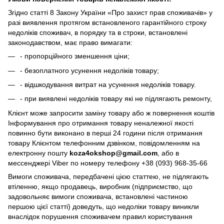
Згідно статті 8 Закону України «Про захист прав споживачів» у
разі виявлення протягом встановленого гарантійного строку
недоліків споживач, в порядку та в строки, встановлені
законодавством, має право вимагати:
- пропорційного зменшення ціни;
- безоплатного усунення недоліків товару;
- відшкодування витрат на усунення недоліків товару.
- при виявлені недоліків товару які не підлягають ремонту,
Клієнт може запросити заміну товару або ж повернення коштів
Інформування про отримання товару неналежної якості
повинно бути виконано в перші 24 години після отримання
товару Клієнтом телефонним дзвінком, повідомленням на
електронну пошту
koza4okshop@gmail.com
, або в
мессенджері Viber по номеру телефону +38 (093) 968-35-66
Вимоги споживача, передбачені цією статтею, не підлягають
втіленню, якщо продавець, виробник (підприємство, що
задовольняє вимоги споживача, встановлені частиною
першою цієї статті) доведуть, що недоліки товару виникли
внаслідок порушення споживачем правил користування