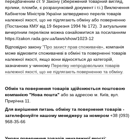
передбаченим ст. 9 Закону (збережений товарний вигляд,
ярлики, пломби, є розрахунковий документ і т.і.) Виключення
Кабінетом Міністрів України затверджено перелік товарів
належної якості, що не підлягають обміну або поверненню
(Постанова КМУ від 19 березня 1994 № 172). З актуальним
вичерпним переліком можна ознайомитися за посиланням
https://zakon.rada.gov.ua/laws/show/1023-12
Відповідно закону
"Про захист прав споживачів»
, компанія
може відмовити споживачеві в обміні та поверненні товарів
належної якості, якщо вони відносяться до категорій,
зазначених у чинному
Переліку непродовольчих товарів
належної якості, що не підлягають поверненню та обміну
.
Обмін та повернення товарів здійснюється поштовою
компанією
"Нова пошта"
або за адресою м. Київ, вул.
Прирічна 11.
Для вирішення питань обміну та повернення товарів -
зателефонуйте нашому менеджеру за номером
+38 (093)
968-35-66
Умови повернення товарів неналежної якості: