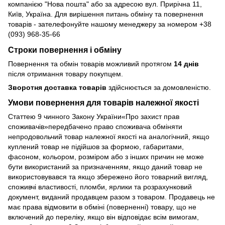
компанією "Нова пошта" або за адресою вул. Прирічна 11,
Київ, Україна. Для вирішення питань обміну та повернення
товарів - зателефонуйте нашому менеджеру за номером +38
(093) 968-35-66
Строки повернення і обміну
Повернення та обмін товарів можливий протягом
14 днів
після отримання товару покупцем.
Зворотня доставка товарів
здійснюється за домовленістю.
Умови повернення для товарів належної якості
Статтею 9 чинного Закону України«Про захист прав
споживачів»передбачено право споживача обміняти
непродовольчий товар належної якості на аналогічний, якщо
куплений товар не підійшов за формою, габаритами,
фасоном, кольором, розміром або з інших причин не може
бути використаний за призначенням, якщо даний товар не
використовувався та якщо збережено його товарний вигляд,
споживчі властивості, пломби, ярлики та розрахунковий
документ, виданий продавцем разом з товаром. Продавець не
має права відмовити в обміні (поверненні) товару, що не
включений до переліку, якщо він відповідає всім вимогам,