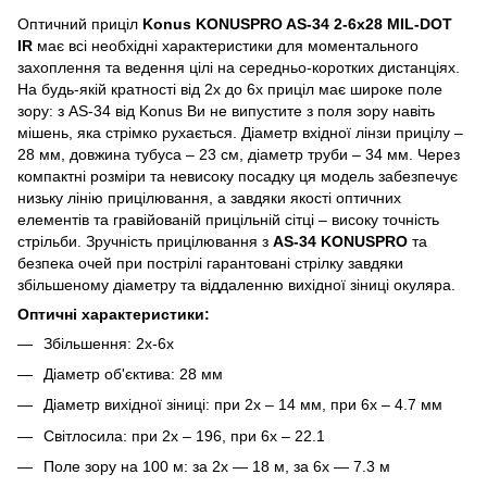
Оптичний приціл
Konus KONUSPRO AS-34 2-6x28 MIL-DOT
IR
має всі необхідні характеристики для моментального
захоплення та ведення цілі на середньо-коротких дистанціях.
На будь-якій кратності від 2х до 6х приціл має широке поле
зору: з AS-34 від Konus Ви не випустите з поля зору навіть
мішень, яка стрімко рухається. Діаметр вхідної лінзи прицілу –
28 мм, довжина тубуса – 23 см, діаметр труби – 34 мм. Через
компактні розміри та невисоку посадку ця модель забезпечує
низьку лінію прицілювання, а завдяки якості оптичних
елементів та гравійованій прицільній сітці – високу точність
стрільби. Зручність прицілювання з
AS-34 KONUSPRO
та
безпека очей при пострілі гарантовані стрілку завдяки
збільшеному діаметру та віддаленню вихідної зіниці окуляра.
Оптичні характеристики:
Збільшення: 2x-6x
Діаметр об'єктива: 28 мм
Діаметр вихідної зіниці: при 2х – 14 мм, при 6х – 4.7 мм
Світлосила: при 2х – 196, при 6х – 22.1
Поле зору на 100 м: за 2х — 18 м, за 6х — 7.3 м