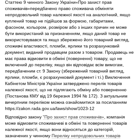
Статтею 9 чинного Закону України«Про захист прав
споживачів»передбачено право споживача обміняти
непродовольчий товар належної якості на аналогічний, якщо
куплений товар не підійшов за формою, габаритами,
фасоном, кольором, розміром або з інших причин не може
бути використаний за призначенням, якщо даний товар не
використовувався та якщо збережено його товарний вигляд,
споживчі властивості, пломби, ярлики та розрахунковий
документ, виданий продавцем разом з товаром. Продавець не
має права відмовити в обміні (поверненні) товару, що не
включений до переліку, якщо він відповідає всім вимогам,
передбаченим ст. 9 Закону (збережений товарний вигляд,
ярлики, пломби, є розрахунковий документ і т.і.) Виключення
Кабінетом Міністрів України затверджено перелік товарів
належної якості, що не підлягають обміну або поверненню
(Постанова КМУ від 19 березня 1994 № 172). З актуальним
вичерпним переліком можна ознайомитися за посиланням
https://zakon.rada.gov.ua/laws/show/1023-12
Відповідно закону
"Про захист прав споживачів»
, компанія
може відмовити споживачеві в обміні та поверненні товарів
належної якості, якщо вони відносяться до категорій,
зазначених у чинному
Переліку непродовольчих товарів