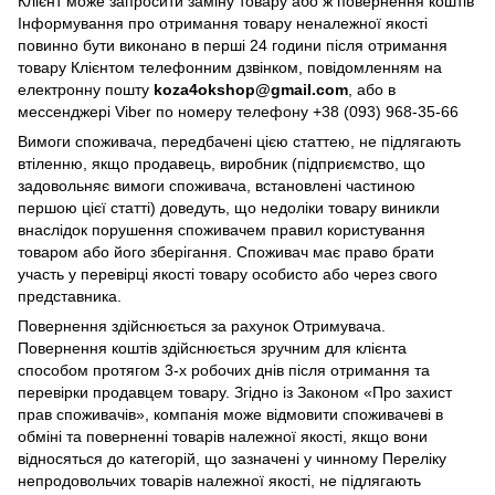
Клієнт може запросити заміну товару або ж повернення коштів
Інформування про отримання товару неналежної якості
повинно бути виконано в перші 24 години після отримання
товару Клієнтом телефонним дзвінком, повідомленням на
електронну пошту
koza4okshop@gmail.com
, або в
мессенджері Viber по номеру телефону +38 (093) 968-35-66
Вимоги споживача, передбачені цією статтею, не підлягають
втіленню, якщо продавець, виробник (підприємство, що
задовольняє вимоги споживача, встановлені частиною
першою цієї статті) доведуть, що недоліки товару виникли
внаслідок порушення споживачем правил користування
товаром або його зберігання. Споживач має право брати
участь у перевірці якості товару особисто або через свого
представника.
Повернення здійснюється за рахунок Отримувача.
Повернення коштів здійснюється зручним для клієнта
способом протягом 3-х робочих днів після отримання та
перевірки продавцем товару. Згідно із Законом «Про захист
прав споживачів», компанія може відмовити споживачеві в
обміні та поверненні товарів належної якості, якщо вони
відносяться до категорій, що зазначені у чинному Переліку
непродовольчих товарів належної якості, не підлягають