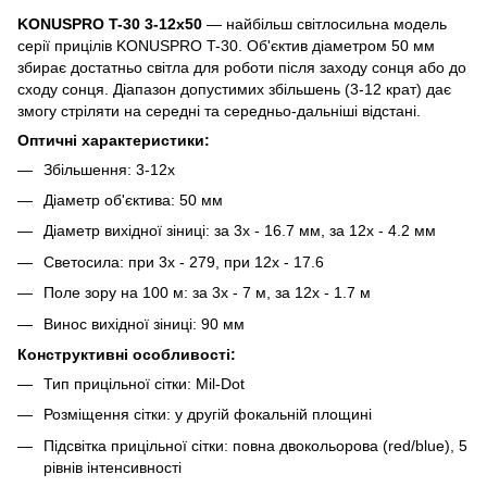
KONUSPRO T-30 3-12x50
— найбільш світлосильна модель
серії прицілів KONUSPRO T-30. Об'єктив діаметром 50 мм
збирає достатньо світла для роботи після заходу сонця або до
сходу сонця. Діапазон допустимих збільшень (3-12 крат) дає
змогу стріляти на середні та середньо-дальніші відстані.
Оптичні характеристики:
Збільшення: 3-12x
Діаметр об'єктива: 50 мм
Діаметр вихідної зіниці: за 3х - 16.7 мм, за 12х - 4.2 мм
Светосила: при 3х - 279, при 12х - 17.6
Поле зору на 100 м: за 3х - 7 м, за 12х - 1.7 м
Винос вихідної зіниці: 90 мм
Конструктивні особливості:
Тип прицільної сітки: Mil-Dot
Розміщення сітки: у другій фокальній площині
Підсвітка прицільної сітки: повна двокольорова (red/blue), 5
рівнів інтенсивності