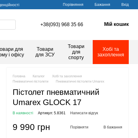
Порівняння
Бажання
Вхід
денційності
Мій кошик
+38(093) 968 35 66
Товари
овари для
Товари
Хобі та
для
ому і офісу
для ЗСУ
захоплення
спорту
Головна
Каталог
Хобі та захоплення
Пневматичні пістолети
Пневматичні пістолети Umarex
Пістолет пневматичний
Umarex GLOCK 17
В наявності
Артикул: 5.8361
Написати відгук
9 990 грн
Порівняти
В бажання