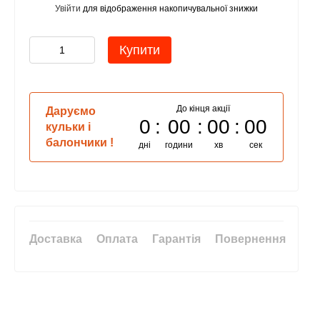
Увійти
для відображення накопичувальної знижки
%
Купити
До кінця акції
Даруємо
0
00
00
00
кульки і
балончики !
дні
години
хв
сек
Доставка
Оплата
Гарантія
Повернення