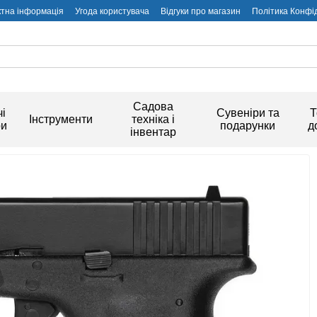
ктна інформація
Угода користувача
Відгуки про магазин
Політика Конфі
Садова
і
Сувеніри та
Т
Інструменти
техніка і
ри
подарунки
д
інвентар