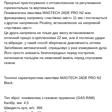
Прицільні пристосування з оптоволоконом та регулювання
горизонтальна та вертикальна.
Пневматична гвинтівка MAGTECH JADE PRO N2 має
фрезеровану напрямну «ластівчин хвіст» 11 мм і постачається
з другою напрямною Picatiny, встановленою на напрямній
«ластівчин хвіст».
Ця друга напрямна не тільки дає змогу встановлювати
оптичний приціл із кріпленнями 22 мм, але й поглинає удари
та вібрацію, у такий спосіб зберігаючи довговічність оптики.
Запобіжник автоматичний, спрацьовує у разі зламування дула.
Його просто знімають безпосередньо перед пострілом,
натискаючи пальцем на невеликий важіль перед спусковим
гачком.
Технічні характеристики гвинтівки MAGTECH JADE PRO N2
Black:
Тип зброї: пневматика з газовою пружиною (GAS RAM)
Калібр, мм: 4,5
Швидкість кулі, м/с: 366