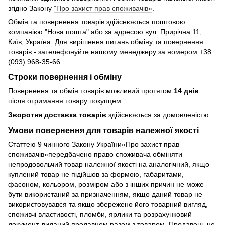
згідно Закону
"Про захист прав споживачів»
.
Обмін та повернення товарів здійснюється поштовою
компанією "Нова пошта" або за адресою вул. Прирічна 11,
Київ, Україна. Для вирішення питань обміну та повернення
товарів - зателефонуйте нашому менеджеру за номером +38
(093) 968-35-66
Строки повернення і обміну
Повернення та обмін товарів можливий протягом
14 днів
після отримання товару покупцем.
Зворотня доставка товарів
здійснюється за домовленістю.
Умови повернення для товарів належної якості
Статтею 9 чинного Закону України«Про захист прав
споживачів»передбачено право споживача обміняти
непродовольчий товар належної якості на аналогічний, якщо
куплений товар не підійшов за формою, габаритами,
фасоном, кольором, розміром або з інших причин не може
бути використаний за призначенням, якщо даний товар не
використовувався та якщо збережено його товарний вигляд,
споживчі властивості, пломби, ярлики та розрахунковий
документ, виданий продавцем разом з товаром. Продавець не