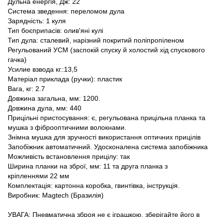
Дульна енергія, Дж: 22
Система зведення: переломом дула
Зарядність: 1 куля
Тип боєприпасів: олив'яні кулі
Тип дула: сталевий, нарізний покритий поліпропіленом
Регульований УСМ (заспокій спуску й холостий хід спускового
гачка)
Усилие взвода кг.:13,5
Матеріал приклада (ручки): пластик
Вага, кг: 2.7
Довжина загальна, мм: 1200.
Довжина дула, мм: 440
Прицільні пристосування: є, регульована прицільна планка та
мушка з фіброоптичними волокнами.
Знімна мушка для зручності використання оптичних прицілів
Запобіжник автоматичний. Удосконалена система запобіжника
Можливість встановлення прицілу: так
Ширина планки на зброї, мм: 11 та друга планка з
кріпленнями 22 мм
Комплектація: картонна коробка, гвинтівка, інструкція.
Виробник: Magtech (Бразилія)
УВАГА: Пневматична зброя не є іграшкою, зберігайте його в