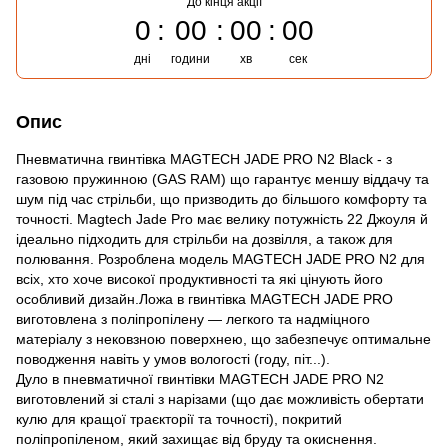
До кінця акції
0
00
00
00
дні
години
хв
сек
Опис
Пневматична гвинтівка MAGTECH JADE PRO N2 Black - з
газовою пружинною (GAS RAM) що гарантує меншу віддачу та
шум під час стрільби, що призводить до більшого комфорту та
точності. Magtech Jade Pro має велику потужність 22 Джоуля й
ідеально підходить для стрільби на дозвілля, а також для
полювання. Розроблена модель MAGTECH JADE PRO N2 для
всіх, хто хоче високої продуктивності та які цінують його
особливий дизайн.Ложа в гвинтівка MAGTECH JADE PRO
виготовлена з поліпропілену — легкого та надміцного
матеріалу з нековзною поверхнею, що забезпечує оптимальне
поводження навіть у умов вологості (году, піт...).
Дуло в пневматичної гвинтівки MAGTECH JADE PRO N2
виготовлений зі сталі з нарізами (що дає можливість обертати
кулю для кращої траєкторії та точності), покритий
поліпропіленом, який захищає від бруду та окиснення.