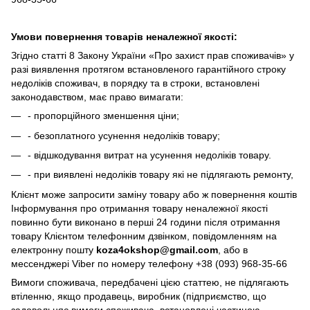
Умови повернення товарів неналежної якості:
Згідно статті 8 Закону України «Про захист прав споживачів» у
разі виявлення протягом встановленого гарантійного строку
недоліків споживач, в порядку та в строки, встановлені
законодавством, має право вимагати:
- пропорційного зменшення ціни;
- безоплатного усунення недоліків товару;
- відшкодування витрат на усунення недоліків товару.
- при виявлені недоліків товару які не підлягають ремонту,
Клієнт може запросити заміну товару або ж повернення коштів
Інформування про отримання товару неналежної якості
повинно бути виконано в перші 24 години після отримання
товару Клієнтом телефонним дзвінком, повідомленням на
електронну пошту
koza4okshop@gmail.com
, або в
мессенджері Viber по номеру телефону +38 (093) 968-35-66
Вимоги споживача, передбачені цією статтею, не підлягають
втіленню, якщо продавець, виробник (підприємство, що
задовольняє вимоги споживача, встановлені частиною