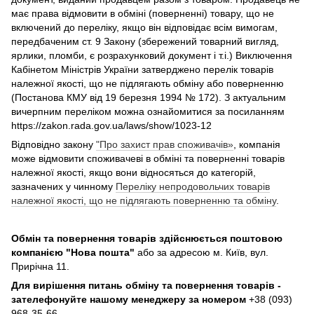
має права відмовити в обміні (поверненні) товару, що не
включений до переліку, якщо він відповідає всім вимогам,
передбаченим ст. 9 Закону (збережений товарний вигляд,
ярлики, пломби, є розрахунковий документ і т.і.) Виключення
Кабінетом Міністрів України затверджено перелік товарів
належної якості, що не підлягають обміну або поверненню
(Постанова КМУ від 19 березня 1994 № 172). З актуальним
вичерпним переліком можна ознайомитися за посиланням
https://zakon.rada.gov.ua/laws/show/1023-12
Відповідно закону
"Про захист прав споживачів»
, компанія
може відмовити споживачеві в обміні та поверненні товарів
належної якості, якщо вони відносяться до категорій,
зазначених у чинному
Переліку непродовольчих товарів
належної якості, що не підлягають поверненню та обміну
.
Обмін та повернення товарів здійснюється поштовою
компанією
"Нова пошта"
або за адресою м. Київ, вул.
Прирічна 11.
Для вирішення питань обміну та повернення товарів -
зателефонуйте нашому менеджеру за номером
+38 (093)
968-35-66