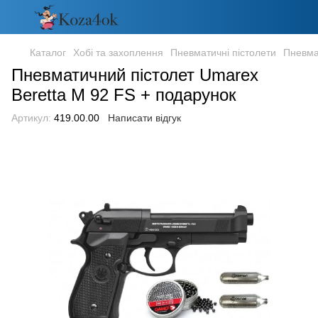
Каталог
Хобі та захоплення
Пневматичні пістолети
Пневма
Пневматичний пістолет Umarex
Beretta M 92 FS + подарунок
Артикул:
419.00.00
Написати відгук