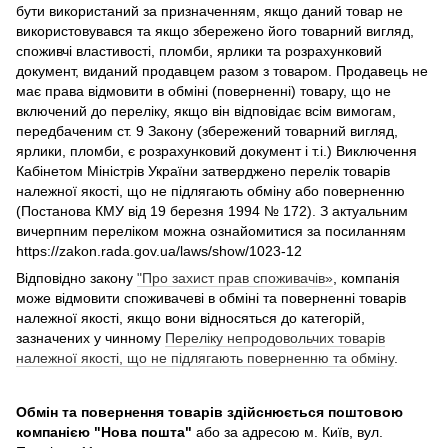
бути використаний за призначенням, якщо даний товар не
використовувався та якщо збережено його товарний вигляд,
споживчі властивості, пломби, ярлики та розрахунковий
документ, виданий продавцем разом з товаром. Продавець не
має права відмовити в обміні (поверненні) товару, що не
включений до переліку, якщо він відповідає всім вимогам,
передбаченим ст. 9 Закону (збережений товарний вигляд,
ярлики, пломби, є розрахунковий документ і т.і.) Виключення
Кабінетом Міністрів України затверджено перелік товарів
належної якості, що не підлягають обміну або поверненню
(Постанова КМУ від 19 березня 1994 № 172). З актуальним
вичерпним переліком можна ознайомитися за посиланням
https://zakon.rada.gov.ua/laws/show/1023-12
Відповідно закону
"Про захист прав споживачів»
, компанія
може відмовити споживачеві в обміні та поверненні товарів
належної якості, якщо вони відносяться до категорій,
зазначених у чинному
Переліку непродовольчих товарів
належної якості, що не підлягають поверненню та обміну
.
Обмін та повернення товарів здійснюється поштовою
компанією
"Нова пошта"
або за адресою м. Київ, вул.