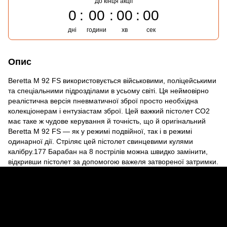
До кінця акції
0
00
00
00
дні
години
хв
сек
Опис
Beretta M 92 FS використовується військовими, поліцейськими
та спеціальними підрозділами в усьому світі. Ця неймовірно
реалістична версія пневматичної зброї просто необхідна
колекціонерам і ентузіастам зброї. Цей важкий пістолет CO2
має таке ж чудове керування й точність, що й оригінальний
Beretta M 92 FS — як у режимі подвійної, так і в режимі
одинарної дії. Стріляє цей пістолет свинцевими кулями
калібру.177 Барабан на 8 пострілів можна швидко замінити,
відкривши пістолет за допомогою важеля затвореної затримки.