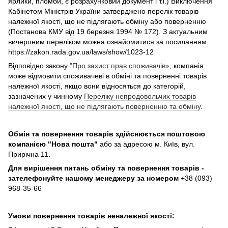
ярлики, пломби, є розрахунковий документ і т.і.) Виключення
Кабінетом Міністрів України затверджено перелік товарів
належної якості, що не підлягають обміну або поверненню
(Постанова КМУ від 19 березня 1994 № 172). З актуальним
вичерпним переліком можна ознайомитися за посиланням
https://zakon.rada.gov.ua/laws/show/1023-12
Відповідно закону
"Про захист прав споживачів»
, компанія
може відмовити споживачеві в обміні та поверненні товарів
належної якості, якщо вони відносяться до категорій,
зазначених у чинному
Переліку непродовольчих товарів
належної якості, що не підлягають поверненню та обміну
.
Обмін та повернення товарів здійснюється поштовою
компанією
"Нова пошта"
або за адресою м. Київ, вул.
Прирічна 11.
Для вирішення питань обміну та повернення товарів -
зателефонуйте нашому менеджеру за номером
+38 (093)
968-35-66
Умови повернення товарів неналежної якості: