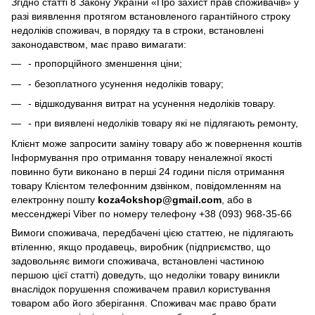
Згідно статті 8 Закону України «Про захист прав споживачів» у
разі виявлення протягом встановленого гарантійного строку
недоліків споживач, в порядку та в строки, встановлені
законодавством, має право вимагати:
- пропорційного зменшення ціни;
- безоплатного усунення недоліків товару;
- відшкодування витрат на усунення недоліків товару.
- при виявлені недоліків товару які не підлягають ремонту,
Клієнт може запросити заміну товару або ж повернення коштів
Інформування про отримання товару неналежної якості
повинно бути виконано в перші 24 години після отримання
товару Клієнтом телефонним дзвінком, повідомленням на
електронну пошту
koza4okshop@gmail.com
, або в
мессенджері Viber по номеру телефону +38 (093) 968-35-66
Вимоги споживача, передбачені цією статтею, не підлягають
втіленню, якщо продавець, виробник (підприємство, що
задовольняє вимоги споживача, встановлені частиною
першою цієї статті) доведуть, що недоліки товару виникли
внаслідок порушення споживачем правил користування
товаром або його зберігання. Споживач має право брати