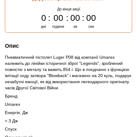
До кінця акції
0
00
00
00
дні
години
хв
сек
Опис
Пневматичний пістолет Luger P08 від компанії Umarex
належить до лінійки історичної зброї "Legends", зроблений
повністю з металу та важить 854 г. Що в поєднанні з функцією
імітації ходу затвора "Blowback" і магазино на 20 куль, подарує
незабутні емоції, як від використання легендарного оригіналу
часів Другої Світової Війни.
Бренд
Umarex
Енергія, Дж
< 3 Дж
Спуск