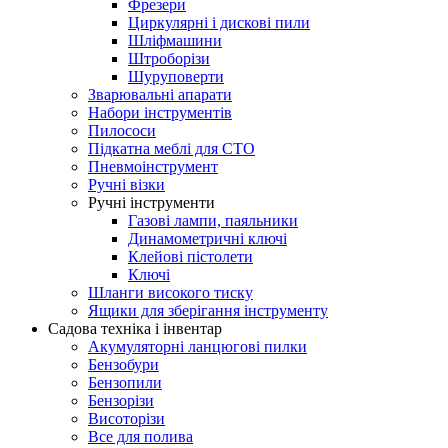
Фрезери
Циркулярні і дискові пили
Шліфмашини
Штроборізи
Шуруповерти
Зварювальні апарати
Набори інструментів
Пилососи
Підкатна меблі для СТО
Пневмоінструмент
Ручні візки
Ручні інструменти
Газові лампи, паяльники
Динамометричні ключі
Клейові пістолети
Ключі
Шланги високого тиску
Ящики для зберігання інструменту
Садова техніка і інвентар
Акумуляторні ланцюгові пилки
Бензобури
Бензопили
Бензорізи
Висоторізи
Все для полива