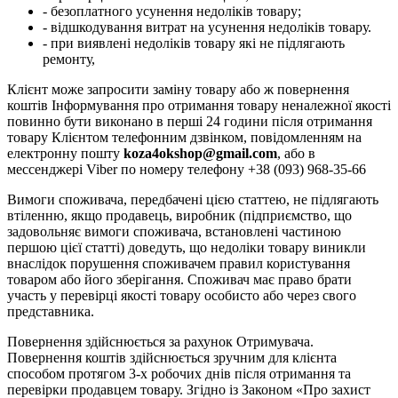
- безоплатного усунення недоліків товару;
- відшкодування витрат на усунення недоліків товару.
- при виявлені недоліків товару які не підлягають
ремонту,
Клієнт може запросити заміну товару або ж повернення
коштів Інформування про отримання товару неналежної якості
повинно бути виконано в перші 24 години після отримання
товару Клієнтом телефонним дзвінком, повідомленням на
електронну пошту
koza4okshop@gmail.com
, або в
мессенджері Viber по номеру телефону +38 (093) 968-35-66
Вимоги споживача, передбачені цією статтею, не підлягають
втіленню, якщо продавець, виробник (підприємство, що
задовольняє вимоги споживача, встановлені частиною
першою цієї статті) доведуть, що недоліки товару виникли
внаслідок порушення споживачем правил користування
товаром або його зберігання. Споживач має право брати
участь у перевірці якості товару особисто або через свого
представника.
Повернення здійснюється за рахунок Отримувача.
Повернення коштів здійснюється зручним для клієнта
способом протягом 3-х робочих днів після отримання та
перевірки продавцем товару. Згідно із Законом «Про захист