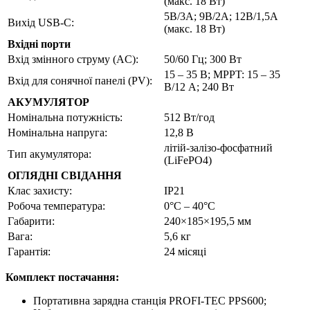
(макс. 18 Вт)
5В/3А; 9В/2А; 12В/1,5А
Вихід USB-C:
(макс. 18 Вт)
Вхідні порти
Вхід змінного струму (AC):
50/60 Гц; 300 Вт
15 – 35 В; MPPT: 15 – 35
Вхід для сонячної панелі (PV):
В/12 А; 240 Вт
АКУМУЛЯТОР
Номінальна потужність:
512 Вт/год
Номінальна напруга:
12,8 В
літій-залізо-фосфатний
Тип акумулятора:
(LiFePO4)
ОГЛЯДНІ СВІДАННЯ
Клас захисту:
IP21
Робоча температура:
0°C – 40°C
Габарити:
240×185×195,5 мм
Вага:
5,6 кг
Гарантія:
24 місяці
Комплект постачання:
Портативна зарядна станція PROFI-TEC PPS600;