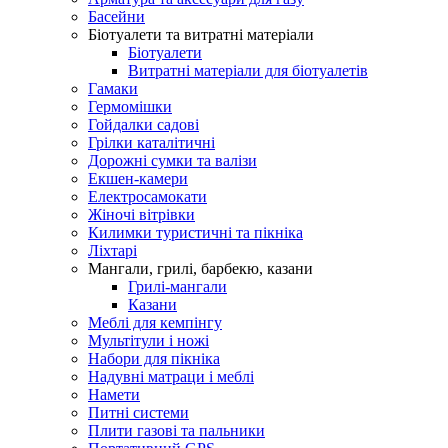
Басейни
Біотуалети та витратні матеріали
Біотуалети
Витратні матеріали для біотуалетів
Гамаки
Гермомішки
Гойдалки садові
Грілки каталітичні
Дорожні сумки та валізи
Екшен-камери
Електросамокати
Жіночі вітрівки
Килимки туристичні та пікніка
Ліхтарі
Мангали, грилі, барбекю, казани
Грилі-мангали
Казани
Меблі для кемпінгу
Мультітули і ножі
Набори для пікніка
Надувні матраци і меблі
Намети
Питні системи
Плити газові та пальники