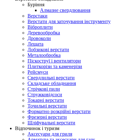
Буріння
Алмазне свердлювання
Верстаки
Верстати для заточування інструменту
Віброплити
Деревообробка
Дровоколи
Лещата
Лобзикові верстати
Металообробка
Піскоструї і вентилятори
Плиткорізи та каменерізи
Рейсмуси
Свердлильні верстати
Складське обладнання
Стрічкові пили
Стружковідсоси
Токарні верстати
Точильні верстати
Форматно розкрійні верстати
Фрезерні верстати
Шліфувальні верстати
Відпочинок і туризм
Аксесуари для гриля
Арматура та аксесуари для газу