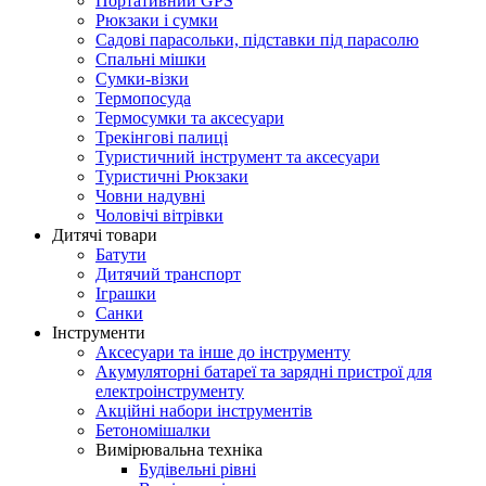
Портативний GPS
Рюкзаки і сумки
Садові парасольки, підставки під парасолю
Спальні мішки
Сумки-візки
Термопосуда
Термосумки та аксесуари
Трекінгові палиці
Туристичний інструмент та аксесуари
Туристичні Рюкзаки
Човни надувні
Чоловічі вітрівки
Дитячі товари
Батути
Дитячий транспорт
Іграшки
Санки
Інструменти
Аксесуари та інше до інструменту
Акумуляторні батареї та зарядні пристрої для
електроінструменту
Акційні набори інструментів
Бетономішалки
Вимірювальна техніка
Будівельні рівні