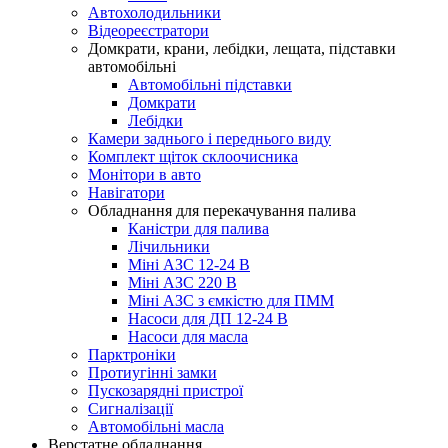
Автохолодильники
Відеореєстратори
Домкрати, крани, лебідки, лещата, підставки
автомобільні
Автомобільні підставки
Домкрати
Лебідки
Камери заднього і переднього виду
Комплект щіток склоочисника
Монітори в авто
Навігатори
Обладнання для перекачування палива
Каністри для палива
Лічильники
Міні АЗС 12-24 В
Міні АЗС 220 В
Міні АЗС з ємкістю для ПММ
Насоси для ДП 12-24 В
Насоси для масла
Парктроніки
Протиугінні замки
Пускозарядні пристрої
Сигналізації
Автомобільні масла
Верстатне обладнання