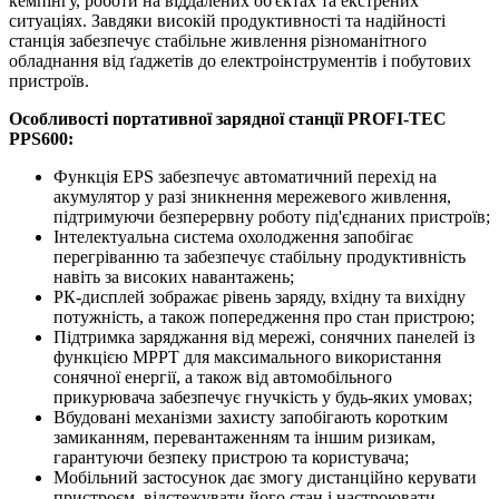
кемпінгу, роботи на віддалених об'єктах та екстрених
ситуаціях. Завдяки високій продуктивності та надійності
станція забезпечує стабільне живлення різноманітного
обладнання від ґаджетів до електроінструментів і побутових
пристроїв.
Особливості портативної зарядної станції PROFI-TEC
PPS600:
Функція EPS забезпечує автоматичний перехід на
акумулятор у разі зникнення мережевого живлення,
підтримуючи безперервну роботу під'єднаних пристроїв;
Інтелектуальна система охолодження запобігає
перегріванню та забезпечує стабільну продуктивність
навіть за високих навантажень;
РК-дисплей зображає рівень заряду, вхідну та вихідну
потужність, а також попередження про стан пристрою;
Підтримка заряджання від мережі, сонячних панелей із
функцією MPPT для максимального використання
сонячної енергії, а також від автомобільного
прикурювача забезпечує гнучкість у будь-яких умовах;
Вбудовані механізми захисту запобігають коротким
замиканням, перевантаженням та іншим ризикам,
гарантуючи безпеку пристрою та користувача;
Мобільний застосунок дає змогу дистанційно керувати
пристроєм, відстежувати його стан і настроювати