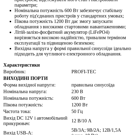
параметри;
Номінальна потужність 600 Вт забезпечує стабільну
роботу під'єднаних пристроїв у стандартних умовах;
Пікова потужність 1200 Вт дає змогу запускати
обладнання з високими стартовими навантаженнями;
Літій-залізо-фосфатний акумулятор (LiFePO4)
вирізняється високою надійністю, тривалим терміном
експлуатації та підвищеною безпекою;
Вихідна напруга у формі правильної синусоїди ідеально
підходить для чутливого електронного обладнання.
Характеристики
Виробник:
PROFI-TEC
ВИХОДИНІ ПОРТИ
Форма вихідної напруги:
правильна синусоїда
Номінальна напруга:
230 В
Номінальна потужність:
600 Вт
Пікова потужність:
1200 Вт
Частота тока:
50 Гц
Вихід DC 12V і автомобільний
12 В/10 А
прикурювач:
5В/3А; 9В/2А; 12В/1,5А
Вихід USB-А: