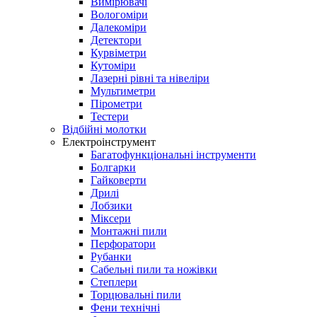
Вимірювачі
Вологоміри
Далекоміри
Детектори
Курвіметри
Кутоміри
Лазерні рівні та нівеліри
Мультиметри
Пірометри
Тестери
Відбійні молотки
Електроінструмент
Багатофункціональні інструменти
Болгарки
Гайковерти
Дрилі
Лобзики
Міксери
Монтажні пили
Перфоратори
Рубанки
Сабельні пили та ножівки
Степлери
Торцювальні пили
Фени технічні