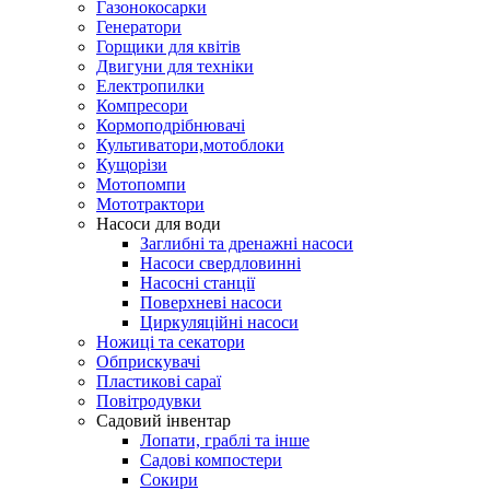
Газонокосарки
Генератори
Горщики для квітів
Двигуни для техніки
Електропилки
Компресори
Кормоподрібнювачі
Культиватори,мотоблоки
Кущорізи
Мотопомпи
Мототрактори
Насоси для води
Заглибні та дренажні насоси
Насоси свердловинні
Насосні станції
Поверхневі насоси
Циркуляційні насоси
Ножиці та секатори
Обприскувачі
Пластикові сараї
Повітродувки
Садовий інвентар
Лопати, граблі та інше
Садові компостери
Сокири