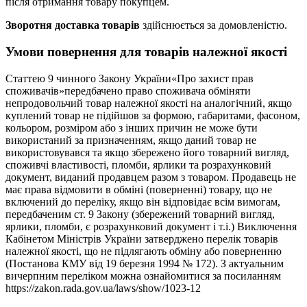
після отримання товару покупцем.
Зворотня доставка товарів
здійснюється за домовленістю.
Умови повернення для товарів належної якості
Статтею 9 чинного Закону України«Про захист прав
споживачів»передбачено право споживача обміняти
непродовольчий товар належної якості на аналогічний, якщо
куплений товар не підійшов за формою, габаритами, фасоном,
кольором, розміром або з інших причин не може бути
використаний за призначенням, якщо даний товар не
використовувався та якщо збережено його товарний вигляд,
споживчі властивості, пломби, ярлики та розрахунковий
документ, виданий продавцем разом з товаром. Продавець не
має права відмовити в обміні (поверненні) товару, що не
включений до переліку, якщо він відповідає всім вимогам,
передбаченим ст. 9 Закону (збережений товарний вигляд,
ярлики, пломби, є розрахунковий документ і т.і.) Виключення
Кабінетом Міністрів України затверджено перелік товарів
належної якості, що не підлягають обміну або поверненню
(Постанова КМУ від 19 березня 1994 № 172). З актуальним
вичерпним переліком можна ознайомитися за посиланням
https://zakon.rada.gov.ua/laws/show/1023-12