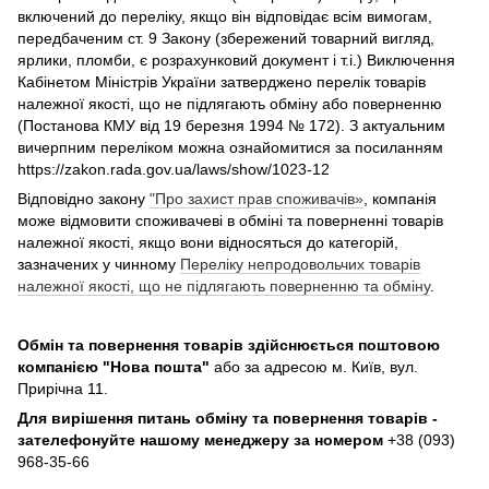
включений до переліку, якщо він відповідає всім вимогам,
передбаченим ст. 9 Закону (збережений товарний вигляд,
ярлики, пломби, є розрахунковий документ і т.і.) Виключення
Кабінетом Міністрів України затверджено перелік товарів
належної якості, що не підлягають обміну або поверненню
(Постанова КМУ від 19 березня 1994 № 172). З актуальним
вичерпним переліком можна ознайомитися за посиланням
https://zakon.rada.gov.ua/laws/show/1023-12
Відповідно закону
"Про захист прав споживачів»
, компанія
може відмовити споживачеві в обміні та поверненні товарів
належної якості, якщо вони відносяться до категорій,
зазначених у чинному
Переліку непродовольчих товарів
належної якості, що не підлягають поверненню та обміну
.
Обмін та повернення товарів здійснюється поштовою
компанією
"Нова пошта"
або за адресою м. Київ, вул.
Прирічна 11.
Для вирішення питань обміну та повернення товарів -
зателефонуйте нашому менеджеру за номером
+38 (093)
968-35-66