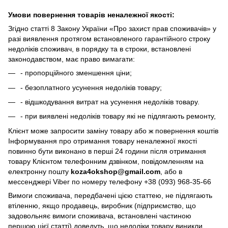
Умови повернення товарів неналежної якості:
Згідно статті 8 Закону України «Про захист прав споживачів» у
разі виявлення протягом встановленого гарантійного строку
недоліків споживач, в порядку та в строки, встановлені
законодавством, має право вимагати:
- пропорційного зменшення ціни;
- безоплатного усунення недоліків товару;
- відшкодування витрат на усунення недоліків товару.
- при виявлені недоліків товару які не підлягають ремонту,
Клієнт може запросити заміну товару або ж повернення коштів
Інформування про отримання товару неналежної якості
повинно бути виконано в перші 24 години після отримання
товару Клієнтом телефонним дзвінком, повідомленням на
електронну пошту
koza4okshop@gmail.com
, або в
мессенджері Viber по номеру телефону +38 (093) 968-35-66
Вимоги споживача, передбачені цією статтею, не підлягають
втіленню, якщо продавець, виробник (підприємство, що
задовольняє вимоги споживача, встановлені частиною
першою цієї статті) доведуть, що недоліки товару виникли