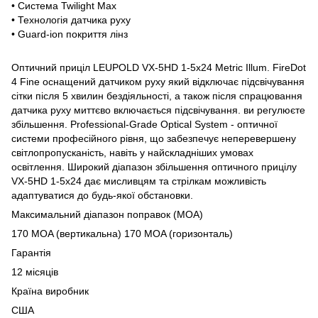
• Система Twilight Max
• Технологія датчика руху
• Guard-ion покриття лінз
Оптичний приціл LEUPOLD VX-5HD 1-5x24 Metric Illum. FireDot
4 Fine оснащений датчиком руху який відключає підсвічування
сітки після 5 хвилин бездіяльності, а також після спрацювання
датчика руху миттєво включається підсвічування. ви регулюєте
збільшення. Professional-Grade Optical System - оптичної
системи професійного рівня, що забезпечує неперевершену
світлопропусканість, навіть у найскладніших умовах
освітлення. Широкий діапазон збільшення оптичного прицілу
VX-5HD 1-5x24 дає мисливцям та стрілкам можливість
адаптуватися до будь-якої обстановки.
Максимальний діапазон поправок (MOA)
170 MOA (вертикальна) 170 MOA (горизонталь)
Гарантія
12 місяців
Країна виробник
США