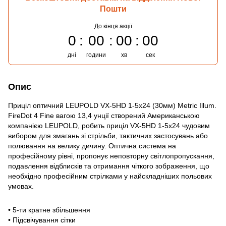
Пошти
До кінця акції
0
00
00
00
дні
години
хв
сек
Опис
Приціл оптичний LEUPOLD VX-5HD 1-5x24 (30мм) Metric Illum.
FireDot 4 Fine вагою 13,4 унції створений Американською
компанією LEUPOLD, робить приціл VX-5HD 1-5x24 чудовим
вибором для змагань зі стрільби, тактичних застосувань або
полювання на велику дичину. Оптична система на
професійному рівні, пропонує неповторну світлопропускання,
подавлення відблисків та отримання чіткого зображення, що
необхідно професійним стрілками у найскладніших польових
умовах.
• 5-ти кратне збільшення
• Підсвічування сітки