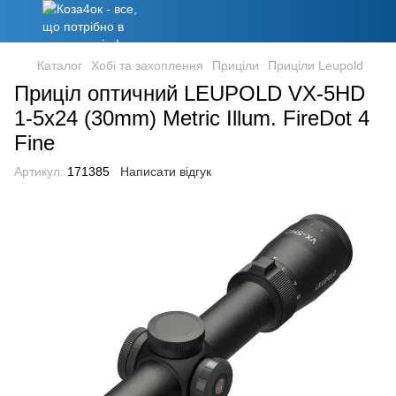
Каталог
Хобі та захоплення
Приціли
Приціли Leupold
Приціл оптичний LEUPOLD VX-5HD
1-5x24 (30mm) Metric Illum. FireDot 4
Fine
Артикул:
171385
Написати відгук