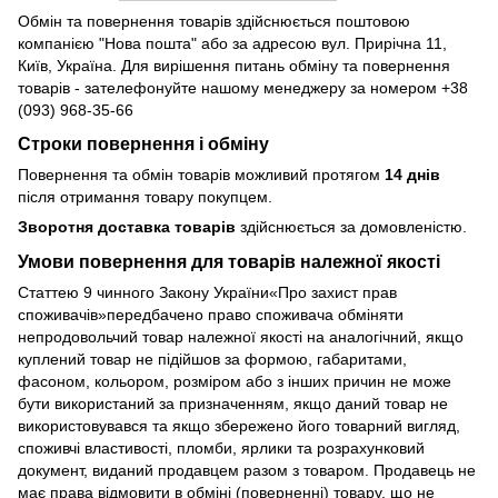
Обмін та повернення товарів здійснюється поштовою
компанією "Нова пошта" або за адресою вул. Прирічна 11,
Київ, Україна. Для вирішення питань обміну та повернення
товарів - зателефонуйте нашому менеджеру за номером +38
(093) 968-35-66
Строки повернення і обміну
Повернення та обмін товарів можливий протягом
14 днів
після отримання товару покупцем.
Зворотня доставка товарів
здійснюється за домовленістю.
Умови повернення для товарів належної якості
Статтею 9 чинного Закону України«Про захист прав
споживачів»передбачено право споживача обміняти
непродовольчий товар належної якості на аналогічний, якщо
куплений товар не підійшов за формою, габаритами,
фасоном, кольором, розміром або з інших причин не може
бути використаний за призначенням, якщо даний товар не
використовувався та якщо збережено його товарний вигляд,
споживчі властивості, пломби, ярлики та розрахунковий
документ, виданий продавцем разом з товаром. Продавець не
має права відмовити в обміні (поверненні) товару, що не